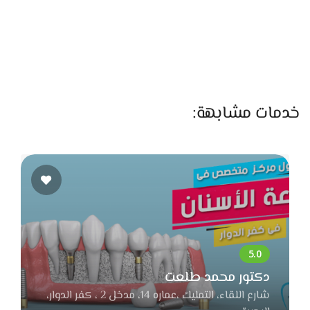
الحواجب عند صفاء أسلوبها فيها هادي وطبيعي. بتحافظ على
شكل الحاجب الأصلي وبتظبطه بخطوات بسيطة من غير تحديد
جامد. وده بيدي شكل متناسق يكمل باقي اللوك.
من أهم الحاجات اللي بتقدمها صفاء المنوفي إنها بتساعد البنات
تختار اللوك المناسب حسب الفستان، الإضاءة، والتسريحة. لو الفرح
خدمات مشابهة:
في قاعة، بتظبط درجات الميكب عشان تبان واضحة وجميلة في
الصور. ولو فوتوسيشن خارجي، بتستخدم درجات ناعمة تناسب ضوء
الشمس. ولو مناسبة بسيطة زي كتب كتاب، بتعمل لوك رايق
وشيك يناسب اليوم.
كتير من البنات بتحب تعمل بروفة قبل اليوم الأساسي، وصفاء
بتوفر الخدمة دي لأنها بتدي للعروسة راحة وثقة إنها تشوف اللوك
النهائي قبل الفرح. الجلسة دي بتظبط كل التفاصيل وبتقلل التوتر.
دكتور محمد طلعت
صفاء المنوفي كمان بتركّز جدًا على ثبات الميكب. بتستخدم مثبتات
شارع اللقاء، التمليك ،عماره 14، مدخل 2 ، كفر الدوار،
قوية وتوزعها مظبوط عشان اللوك يفضل ثابت وطبيعي طول