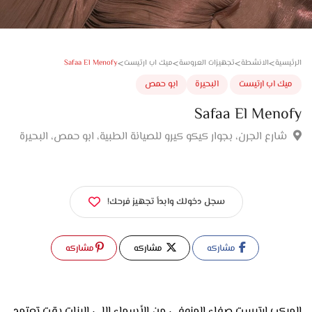
>
>
>
>
Safaa El Menofy
سية
الانشطة
تجهيزات العروسة
ميك اب ارتيست
ك اب ارتيست
البحيرة
ابو حمص
Safaa El Men
ارع الجرن، بجوار كيكو كيرو للصيانة الطبية، ابو حمص، البحيرة
سجل دخولك وابدأ تجهيز فرحك!
مشاركه
مشاركه
مشاركه
الميكب ارتيست صفاء المنوفي من الأسماء اللي البنات بقت تعتمد