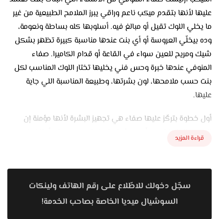
عليها لأنها بتقدم ميكب ناعم وراقي يبرز الملامح الطبيعية من غير
ما يخلي اللوك تقيل أو مبالغ فيه. أسلوبها كله بساطة ونعومة،
وده بيخلّي العروسة أو أي بنت عندها مناسبة كبيرة تظهر بشكل
شيك ومريح للعين سواء في القاعة أو قدام الكاميرا. صفاء
المنوفي عندها خبرة وحس فني يخليها تختار اللوك المناسب لكل
بنت حسب ملامحها، لون بشرتها، وطبيعة المناسبة اللي جاية
عليها.
أول خطوة بتركّز عليها صفاء هي تجهيز البشرة لأنها مؤمنة إن
الميكب الحلو لازم يبدأ من بشرة متحضرة كويس. بتبدأ بتنضيف
قراءة المزيد
لطيف وترطيب مناسب حسب نوع البشرة، وبعدها بتحط برايمر
يقلل اللمعة ويهيّأ البشرة للفاونديشن. الخطوة دي بتدي أساس
ناعم ومتجانس وبتخلي اللوك ثابت طول اليوم.
سجّل دخولك للاطّلاع على رقم الهاتف ولينكات
في الفاونديشن، صفاء المنوفي بتميل للدرجات الطبيعية اللي
السوشيال ميديا الخاصة بصاحب الخدمة!
تظهر جمال البشرة من غير طبقة تقيلة. بتحب اللوك الهادي اللي