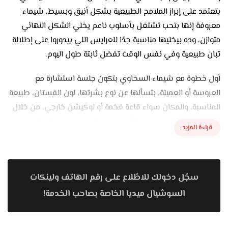
بتعتمد على إبراز الملامح الطبيعية بشكل أنيق وبسيط. شيماء
معروفة إنها بتحب تشتغل بأسلوب ناعم يخلي الشكل النهائي
متوازن، وده بيخليها مناسبة جدًا للعرايس اللي بيدوروا على إطلالة
تبان طبيعية وفي نفس الوقت تفضل ثابتة طول اليوم.
أول خطوة مع شيماء السخاوي بتكون جلسة استشارة مع
العروسة أو العميلة. بتسألها عن نوع بشرتها، لون الفستان، طبيعة
المناسبة، والمكان سواء قاعة فخمة أو لوكيشن خارجي. من خلال
التفاصيل دي بتحدد كريم الأساس المناسب، درجات الكونتور
قراءة المزيد
والهايلايتر، وكمان ستايل العيون والشفايف اللي هيكملوا
الإطلالة.
شيماء بتهتم جدًا بعمل بروفة قبل الفرح خصوصًا للعرايس. البروفة
سجّل دخولك للاطّلاع على رقم الهاتف ولينكات
بتتعمل قبل المناسبة بيومين أو تلاتة، وبتجرب فيها كذا شكل
السوشيال ميديا الخاصة بصاحب الخدمة!
مكياج: من اللوك الناعم بدرجات نيود ووردية لحد السموكي بدرجات
أغمق تناسب السهرات. الهدف إن العروسة تبقى مطمئنة وتدخل