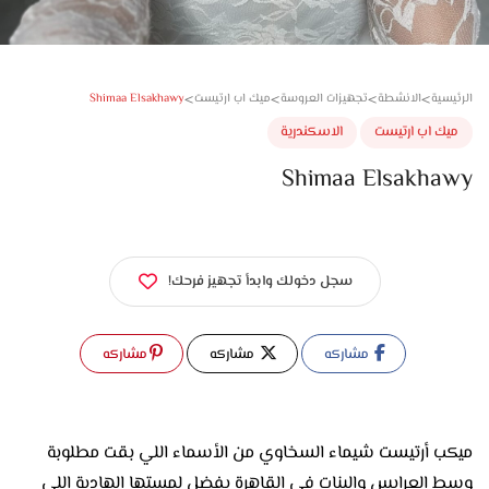
>
>
>
>
Shimaa Elsakhawy
سية
الانشطة
تجهيزات العروسة
ميك اب ارتيست
ك اب ارتيست
الاسكندرية
Shimaa Elsakha
سجل دخولك وابدأ تجهيز فرحك!
مشاركه
مشاركه
مشاركه
ميكب أرتيست شيماء السخاوي من الأسماء اللي بقت مطلوبة
وسط العرايس والبنات في القاهرة بفضل لمستها الهادية اللي