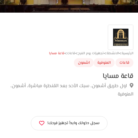
>
>
>
>
قاعة مسايا
سية
الانشطة
تجهيزات يوم الفرح
قاعات
عات
المنوفية
اشمون
ة مسايا
ول طريق أشمون، سبك الأحد بعد القنطرة مباشرة، أشمون،
وفية
سجل دخولك وابدأ تجهيز فرحك!