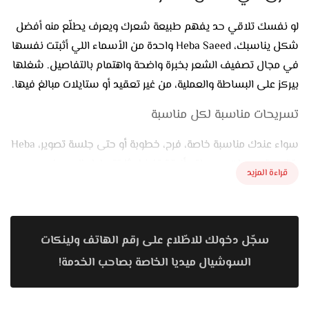
لو نفسك تلاقي حد يفهم طبيعة شعرك ويعرف يطلّع منه أفضل
شكل يناسبك، Heba Saeed واحدة من الأسماء اللي أثبتت نفسها
في مجال تصفيف الشعر بخبرة واضحة واهتمام بالتفاصيل. شغلها
بيركز على البساطة والعملية، من غير تعقيد أو ستايلات مبالغ فيها.
تسريحات مناسبة لكل مناسبة
سواء عندك مناسبة خاصة، فرح، خطوبة أو حتى جلسة تصوير، Heba
بتقدم تسريحات بسيطة وأنيقة تفضل ثابتة طول اليوم. فيه
قراءة المزيد
تسريحات مرفوعة ناعمة، أو منسدلة بخصل خفيفة، وكمان فيه
ستايلات شبابية مناسبة للمناسبات الصباحية أو النهارية.
المميز كمان إن التسريحة بتتظبط حسب شكل الوش وطول الرقبة،
سجّل دخولك للاطّلاع على رقم الهاتف ولينكات
علشان الشكل يطلع مريح ومتناسق.
السوشيال ميديا الخاصة بصاحب الخدمة!
علاج للشعر التالف