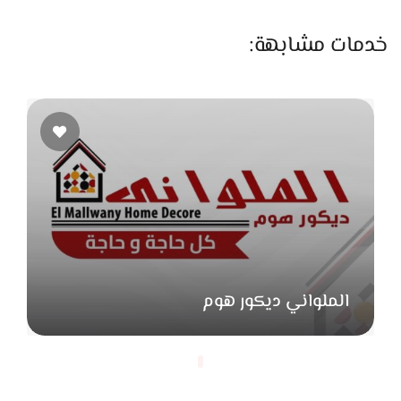
لو شعرك محتاج تغذية أو راجع من فترة إجهاد، فيه جلسات علاج
بالبروتين أو الكيراتين، بتتعمل بخامات خفيفة وبتدي نتيجة تدريجية
خدمات مشابهة:
بتحسن من شكل الشعر ولمعانه. Heba بتوضحلك طريقة العناية
بعد الجلسة، وبتتابع معاكي لو محتاجة أي تعديل أو مساعدة.
الجلسات دي بتساعدك تفردي شعرك بشكل ناعم وطبيعي من
غير ما تفقدي مرونته أو شكله الطبيعي.
اهتمام بالنظافة والتفاصيل
واحدة من الحاجات اللي بتدي أمان في تجربة التصفيف عند Heba
هي الاهتمام بنظافة الأدوات وترتيب المكان. كل حاجة بتتعقم بعد
كل عميلة، والمكان منظم وهادي يخليكي ترتاحي طول وقت
الملواني ديكور هوم
الجلسة.
كمان التعامل معاها بسيط ومباشر، وكل تفصيلة بتتراجع معاكي
قبل ما تبدأ الشغل، سواء كنتي جاية لتغيير كبير أو مجرد لمسة
خفيفة.