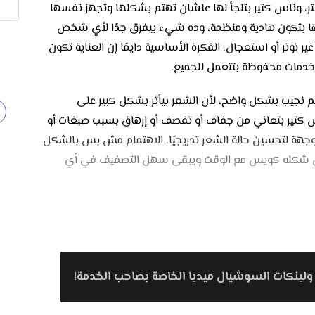
ر، وناس كتير بتلجأ لها علشان تهتم بشكلها وتجهز نفسها
معاها بتكون هادية ومنظمة، وده شيء بيفرق جدًا لأي شخص
 توتر أو استعجال. الفكرة الأساسية دايمًا إن العناية تكون
دمات محفوظة بتتعمل للجميع.
مريم نجيب بشكل واضح، لأن الشعر بيأثر بشكل كبير على
 ناس كتير بتعاني من جفاف أو تقصف أو إرهاق بسبب صبغات أو
ة لتحسين حالة الشعر تدريجيًا. الاهتمام مش بس بالشكل
ضل شكله كويس مع الوقت ويبقى سهل التصفيف في أي
 لأن أي تعب أو ضغط بيبان عليها بسرعة. خدمات العناية
لنضارة الطبيعية. الفترة اللي قبل الفرح بتبقى مليانة سهر
بشرة، فالجلسات المنتظمة بتفرق وبتخلي الشكل أهدى
ريحة من غير أي مبالغة.
ولينكات السوشيال ميديا الخاصة بصاحب الخدمة!
ما بتهملهاش قبل الزواج، لأنها بتكمل الشكل العام وبتبان في