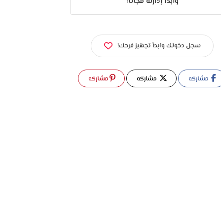
وابدأ إدارته مجانًا!
سجل دخولك وابدأ تجهيز فرحك!
مشاركه
مشاركه
مشاركه