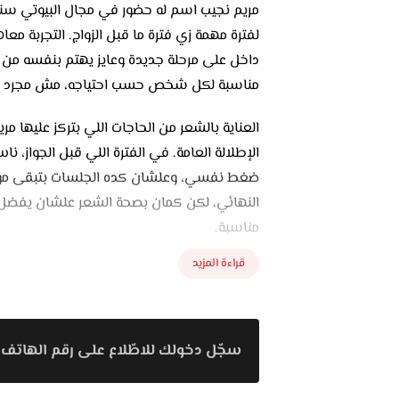
مريم نجيب اسم له حضور في مجال البيوتي سنت
لفترة مهمة زي فترة ما قبل الزواج. التجربة 
داخل على مرحلة جديدة وعايز يهتم بنفسه من غير
مناسبة لكل شخص حسب احتياجه، مش مجرد خ
العناية بالشعر من الحاجات اللي بتركز عليها 
الإطلالة العامة. في الفترة اللي قبل الجواز،
ضغط نفسي، وعلشان كده الجلسات بتبقى موجه
النهائي، لكن كمان بصحة الشعر علشان يف
مناسبة.
قراءة المزيد
البشرة ليها جزء كبير من الاهتمام، وده طبيعي
بالبشرة بتساعد على تنظيفها، ترطيبها، وإرجاع ا
وتجهيزات، وده ممكن يسبب بهتان أو إجهاد لل
وأنضف. الهدف دايمًا إن البشرة تبان طبيعية وم
سجّل دخولك للاطّلاع على رقم الهاتف 
العناية بالأظافر من التفاصيل اللي ناس كتير 