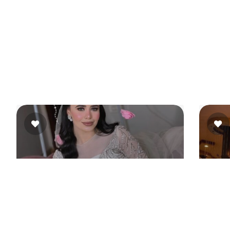
ص مقبل على الزواج وعايز يهتم بنفسه بهدوء وتنظيم.
اية الشخصية، وده بيساعد على الوصول لشكل مريح وطبيعي.
لي التجربة أسهل، وده اللي بيخلي ناس كتير تفضلها في
جوار
Hala Salem
ربية