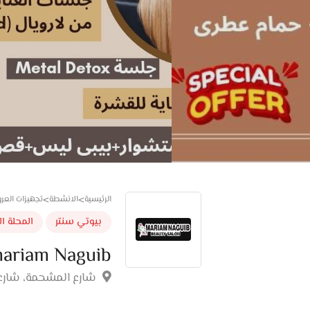
الرئيسية
الانشطة
تجهيزات العر
>
>
بيوتي سنتر
المحلة ا
ariam Naguib
شارع المشحمة، شارع ك