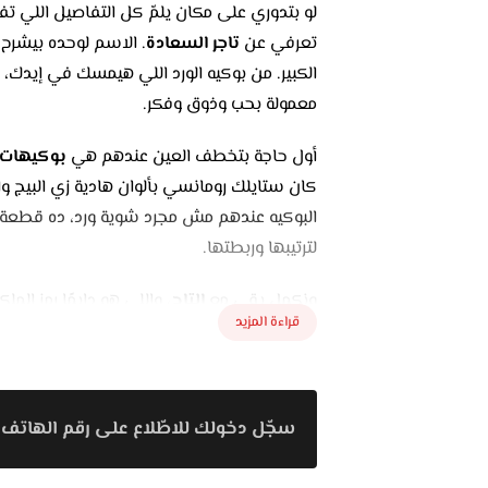
لو بتدوري على مكان يلمّ كل التفاصيل اللي تفر
تعرفي عن
تاجر السعادة
. الاسم لوحده بيشرح
الكبير. من بوكيه الورد اللي هيمسك في إيدك،
معمولة بحب وذوق وفكر.
أول حاجة بتخطف العين عندهم هي
بوكيهات ا
كان ستايلك رومانسي بألوان هادية زي البيج والر
البوكيه عندهم مش مجرد شوية ورد، ده قطعة ف
لترتيبها وربطتها.
ونكمل بقى مع
التاج
، واللي هو دايمًا رمز المل
قراءة المزيد
وجميل، لكن كمان متصمم ليناسب شكل وجهك
وفي حاجات فخمة مليانة كريستالات، يعني هت
ولو جبنا سيرة التاج، لازم نذكر كمان
الطرحة
. ا
سجّل دخولك للاطّلاع على رقم الهاتف 
منها القصير والطويل، السادة والمطرز، عشان
وممكن كمان تتنفذ حسب الطلب لو حابة تعمليه