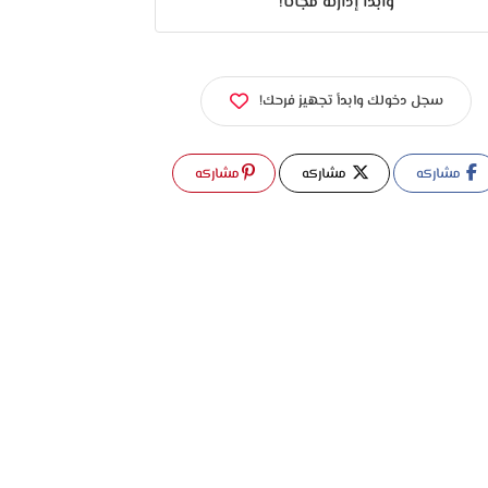
وابدأ إدارته مجانًا!
سجل دخولك وابدأ تجهيز فرحك!
مشاركه
مشاركه
مشاركه