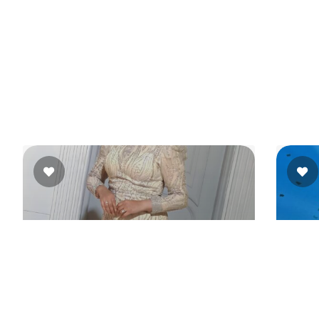
 والخدمة فيها ذوق، والتعامل راقي، فهتحسي إنك بتجهزي
لشياكة، الذوق، والاهتمام بالتفاصيل، يبقى
تاجر السعادة
هو
 فيه، وهتعيشي تجربة تحضيرات ممتعة ومليانة حب وسعادة.
دلية
هور،
Atelier Aya Eltras