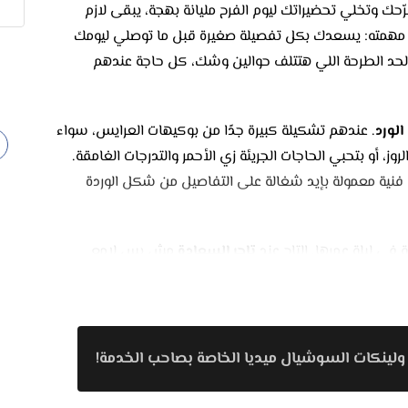
ّحك وتخلي تحضيراتك ليوم الفرح مليانة بهجة، يبقى لازم
 مهمته: يسعدك بكل تفصيلة صغيرة قبل ما توصلي ليومك
 لحد الطرحة اللي هتتلف حوالين وشك، كل حاجة عندهم
لورد
. عندهم تشكيلة كبيرة جدًا من بوكيهات العرايس، سواء
وز، أو بتحبي الحاجات الجريئة زي الأحمر والتدرجات الغامقة.
نية معمولة بإيد شغالة على التفاصيل من شكل الوردة
كة في ليلة عمرها. التاج عند
تاجر السعادة
مش بس لامع
 وتفاصيل تسريحة شعرك. في تصميمات بسيطة وناعمة،
لاقي اللي على ذوقك مهما كان ستايلك.
لطرح عندهم معمولة من خامات ناعمة زي التل والستان، وفي
ولينكات السوشيال ميديا الخاصة بصاحب الخدمة!
 تمشي مع نوع فستانك وطوله. كل طرحة بتتخيط بإتقان،
ا بتفصيلة معينة.