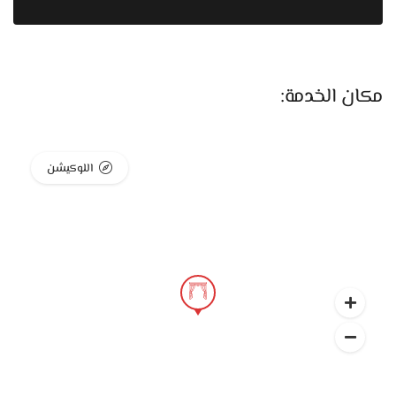
اللي بيميز Naga Home إنهم بيهتموا جدًا بالتفصيل على المقاس.
مافيش ستاير جاهزة، كل حاجة بتتعمل مخصوص حسب مقاسات
المكان وطبيعته. الفنيين اللي عندهم عندهم خبرة كبيرة جدًا في
مكان الخدمة:
القص والخياطة وبيتعاملوا مع كل خامة باحتراف علشان الشكل
النهائي يطلع متقن ومناسب مع الديكور. وده بيخلي النتيجة
النهائية دايمًا شكلها أنيق ومتوازن.
اللوكيشن
كمان عندهم خدمة القياس المنزلي اللي بتسهل جدًا على الناس
اللي بتجهز ومش عارفين ياخدوا المقاسات أو يحددوا الألوان
المناسبة. حد من الفريق بينزل البيت، يقيس الشبابيك والأبواب
بدقة، وبيساعد العميل يختار الخامة والتصميم اللي يمشي مع
الإضاءة والعفش. الخدمة دي بتخلي النتيجة النهائية متكاملة
وشكلها مريح جدًا.
التركيب في Naga Home كمان معمول باحترافية عالية. الفنيين
بيستخدموا أدوات حديثة وبيظبطوا كل حاجة بعناية علشان الستارة