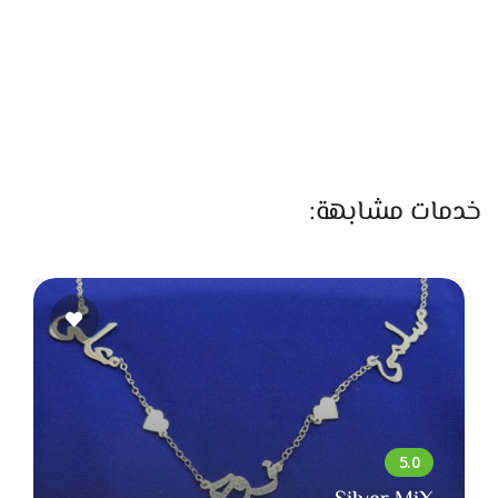
تبقى راكبة صح ومتوازنة. سواء كانت بخامة خفيفة أو تقيلة،
بيهتموا إن شكلها النهائي يكون ناعم وشيك. كمان عندهم
أنظمة حديثة للستائر الكهربائية اللي بتفتح وتقفل بالريموت أو
الموبايل، ودي بقت من الحاجات اللي ناس كتير بتحب تضيفها
دلوقتي لأنها بتدي لمسة عصرية للبيت.
اللي بيخلي Naga Home مميز كمان إنهم مش بس بيبيعوا ستاير،
خدمات مشابهة:
لكن بيساعدوا كل عميل يختار الشكل اللي يناسب بيته. الفريق
هناك عنده ذوق فني عالي وخبرة في تنسيق الألوان والتصميمات
مع بعض، فلو العروسة مش عارفة تختار، هما بيساعدوها توصل
لأفضل شكل يليق بديكور الشقة. كمان بيعرضوا عينات وصور من
أعمالهم السابقة علشان العميل يختار براحة ويشوف بنفسه جودة
الشغل.
كمان عندهم خدمة ما بعد البيع اللي بتدي ثقة لأي عميل، زي
تعديل الستائر أو تنظيفها أو صيانتها بعد فترة. وده بيدي إحساس