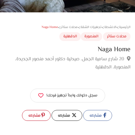
>
>
>
>
Naga Home
سية
الانشطة
تجهيزات الشقة
محلات ستائر
لات ستائر
المنصورة
الدقهلية
Naga Ho
20 شارع سامية الجمل، صيدلية دكتور أحمد منصور الجديدة،
صورة،‏ الدقهلية
سجل دخولك وابدأ تجهيز فرحك!
مشاركه
مشاركه
مشاركه