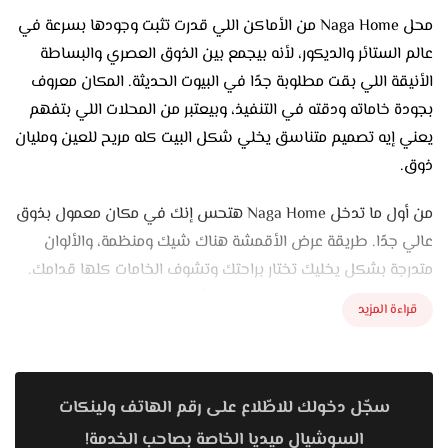
محل Naga Home من الأماكن اللي قدرت تثبت وجودها بسرعة في
عالم الستائر والديكور، لأنه بيجمع بين الذوق العصري والبساطة
الأنيقة اللي بقت مطلوبة جدًا في البيوت الحديثة. المكان معروف
بجودة خاماته ودقته في التنفيذ، وبيعتبر من المحلات اللي بتفهم
يعني إيه تصميم متناسق يخلي شكل البيت كله مريح للعين ومليان
ذوق.
من أول ما تدخل Naga Home هتحس إنك في مكان معمول بذوق
عالي جدًا. طريقة عرض الأقمشة هناك شيك ومنظمة، والألوان
متدرجة بشكل يخليك تختار براحتك وتشوف الخامات كلها قدامك.
عندهم تشكيلات كبيرة تناسب كل الأذواق، سواء بتحب الستاير
قراءة المزيد
المودرن اللي فيها ألوان فاتحة ودرجات هادية زي البيج والرمادي
والسكري، أو بتحب حاجة فيها فخامة بسيطة بخامات تقيلة زي
القطيفة أو الحرير. كل خامة هناك ليها طابع خاص وتقدر تلاقي
سجّل دخولك للاطّلاع على رقم الهاتف ولينكات
اللي يناسب كل أوضة في البيت من أول الريسبشن لحد أوض
النوم.
السوشيال ميديا الخاصة بصاحب الخدمة!