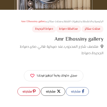
>
>
>
>
Amr Elhossiny gallery
سية
الانشطة
تجهيزات الشقة
محلات ستائر
لات ستائر
محافظة دمياط
دمياط الجديدة
Amr Elhossiny gall
نتصف شارع المحجوب،عند صيدلية هاني صابر،دمياط
ديدة،دمياط
سجل دخولك وابدأ تجهيز فرحك!
مشاركه
مشاركه
مشاركه