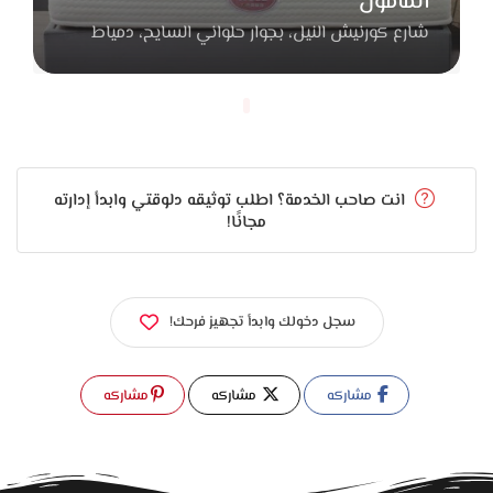
المأمون
بالغسيل أو الاستخدام.
شارع كورنيش النيل، بجوار حلواني السايح، دمياط
لو انت أو خطيبتك بتجهزوا بيتكم وبتدوروا على مكان يقدم شغل
شيك ودقيق في التنفيذ، جاليري عمرو الحسيني هيكون اختيار
ممتاز. لأنهم بيهتموا بالتفاصيل من أول اختيار القماش لحد آخر
غرزة، وده بيخلي كل ستارة يشتغلوا فيها تضيف لمسة فخامة ودفا
لأي بيت جديد.
انت صاحب الخدمة؟ اطلب توثيقه دلوقتي وابدأ إدارته
مجانًا!
سجل دخولك وابدأ تجهيز فرحك!
مشاركه
مشاركه
مشاركه