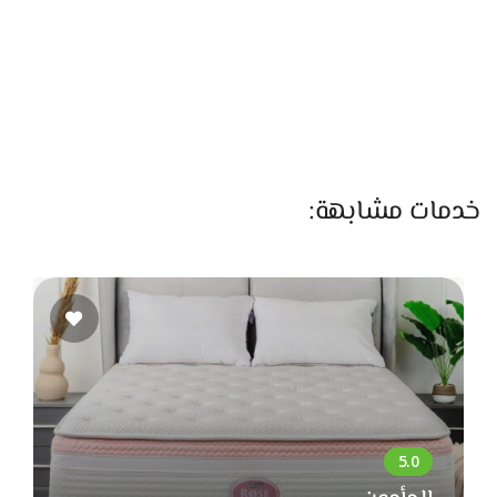
الشكل النهائي، لأن التركيب السليم هو اللي بيخلي الستارة تبان
شيك ومتقنة. ولو العميل حابب يضيف لمسة عصرية، عندهم كمان
أنظمة ستائر كهربائية بتفتح وتقفل بالريموت أو بالموبايل.
من الحاجات اللي بتميز الجاليري كمان إنهم بيساعدوا العملاء في
اختيار التصميم والألوان. لو العروسة مش عارفة تختار موديل أو لون
معين، الفريق هناك عنده ذوق وخبرة في تنسيق الألوان مع الأثاث
خدمات مشابهة:
والدهانات علشان الشكل النهائي يطلع متكامل ومريح للعين.
كمان عندهم صور ونماذج لأعمال سابقة علشان العميل ياخد فكرة
قبل ما ينفذ.
خدمة ما بعد البيع كمان موجودة عندهم، سواء تنظيف الستائر أو
تعديل المقاسات أو الصيانة، وده بيدي ثقة وراحة لأي حد بيتعامل
معاهم. والأسعار في جاليري عمرو الحسيني تعتبر مناسبة جدًا
بالنسبة لجودة الشغل والخامات اللي بتتعامل بيها، لأنهم بيهتموا
إن كل حاجة تكون متقنة وتعيش سنين طويلة من غير ما تتأثر