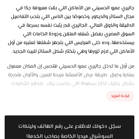
جاليري عمرو الحسيني من الأماكن اللي بقت معروفة جدًا في
مجال الستائر والديكور، وخصوصًا بين الناس اللي بتحب التفاصيل
الدقيقة والذوق العالي. الجاليري قدر يثبت نفسه بسرعة في
السوق المصري بفضل شغله المتقن وجودة الخامات اللي
بيستخدمها، وده خلى العرايس اللي بتجهز شقتها تعتبره من أول
الأماكن اللي لازم تزورها وهي بتختار شكل الستائر للبيت الجديد.
من أول ما تدخل جاليري عمرو الحسيني هتحس إن المكان معمول
بعناية وذوق. طريقة عرض الأقمشة مريحة للعين، والألوان متدرجة
بشكل يخليك تختار بسهولة اللي يناسب بيتك. عندهم تشكيلات
ضخمة من الأقمشة، سواء خفيفة زي الشيفون والكتان، أو خامات
قراءة المزيد
فخمة زي القطيفة والحرير، وكل نوع فيهم بيليق على ستايل
معين من الديكور. الألوان هناك متنوعة جدًا من الهادية والبسيطة
لحد الألوان الغامقة اللي بتدي فخامة وأناقة.
سجّل دخولك للاطّلاع على رقم الهاتف ولينكات
اللي بيميز جاليري عمرو الحسيني فعلًا هو شغله في التفصيل. كل
السوشيال ميديا الخاصة بصاحب الخدمة!