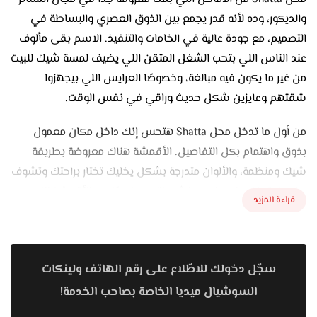
والديكور، وده لأنه قدر يجمع بين الذوق العصري والبساطة في
التصميم، مع جودة عالية في الخامات والتنفيذ. الاسم بقى مألوف
عند الناس اللي بتحب الشغل المتقن اللي يضيف لمسة شيك للبيت
من غير ما يكون فيه مبالغة، وخصوصًا العرايس اللي بيجهزوا
شقتهم وعايزين شكل حديث وراقي في نفس الوقت.
من أول ما تدخل محل Shatta هتحس إنك داخل مكان معمول
بذوق واهتمام بكل التفاصيل. الأقمشة هناك معروضة بطريقة
شيك ومنظمة، والألوان متدرجة بشكل يخليك تختار براحتك وتشوف
كل خامة بنفسك. عندهم تشكيلة كبيرة جدًا من الأقمشة اللي
قراءة المزيد
تناسب كل الأذواق، سواء بتحب الستاير المودرن البسيطة اللي
ألوانها فاتحة وناعمة زي الرمادي والبيج والسكري، أو الكلاسيكية
اللي فيها لمسة فخامة بخامات تقيلة زي القطيفة والحرير. كل
سجّل دخولك للاطّلاع على رقم الهاتف ولينكات
خامة هناك ليها طابع خاص وتقدر تلاقي حاجة تناسب كل ركن في
البيت.
السوشيال ميديا الخاصة بصاحب الخدمة!