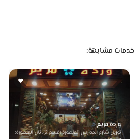
أو تقيلة، بيهتموا إن شكلها النهائي يكون أنيق ونضيف. وكمان
عندهم أنظمة حديثة للستائر الكهربائية اللي بتفتح وتقفل بالريموت
أو الموبايل، ودي بقت من الحاجات اللي ناس كتير بتدور عليها في
الشقق الجديدة.
اللي بيخلي المكان مميز كمان إنهم بيساعدوا العملاء في اختيار
خدمات مشابهة:
التصميم المناسب لكل بيت. الفريق هناك عنده ذوق فني عالي
وخبرة في تنسيق الألوان، فلو العروسة مش عارفة تختار شكل
معين، هما بيساعدوها بخبرتهم علشان توصل لأفضل اختيار يليق
بديكور بيتها. كمان بيعرضوا صور من أعمالهم السابقة علشان
العميل ياخد فكرة قبل التنفيذ.
ومن المميزات كمان إن عندهم خدمة ما بعد البيع، زي تعديل
الستائر أو تنظيفها أو صيانتها بعد فترة من الاستخدام، وده بيدي
وردة مريم
إحساس بالثقة والراحة لأي عميل بيتعامل معاهم.
توريل شارع المدارس المنصورة (قسم 2)، ثان المنصورة؛
الأسعار في محل Shatta مناسبة جدًا مقارنة بجودة الخامات والدقة