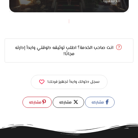
الدقهلية
في الشغل، لأنهم بيهتموا إن كل حاجة تتنفذ بإتقان وتعيش
سنين طويلة بنفس شكلها وجمالها.
لو بتجهز بيتك وبتدور على مكان يقدم شغل حديث وراقي ويهتم
بالتفاصيل، محل Shatta هيكون اختيار ممتاز. لأنهم فعلاً بيجمعوا
انت صاحب الخدمة؟ اطلب توثيقه دلوقتي وابدأ إدارته
بين البساطة والفخامة، وبيخلوك تخرج وانت مطمن إن بيتك هيبقى
مجانًا!
فيه لمسة ذوق وأناقة تفضل ظاهرة في كل ركن من أركانه.
سجل دخولك وابدأ تجهيز فرحك!
مشاركه
مشاركه
مشاركه