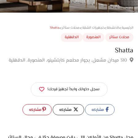
>
>
>
>
Shatta
سية
الانشطة
تجهيزات الشقة
محلات ستائر
لات ستائر
المنصورة
الدقهلية
Sha
سجل دخولك وابدأ تجهيز فرحك!
مشاركه
مشاركه
مشاركه
محل Shatta من الأماكن اللي بقت معروفة جدًا في مجال الستائر