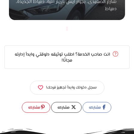
شارع الصعيدى، بجوار أيس كريم أمية، دمياط الجديدة،
الشغل والخامات اللي بيقدموها، لأنهم بيستخدموا خامات ممتازة
دمياط
وشغل متقن يعيش سنين طويلة من غير ما يتأثر أو يبهت.
لو بتجهز بيتك وبتدور على مكان يقدم شغل فخم وراقي في
نفس الوقت، جاليري السقعان للستائر هيكون اختيار مثالي. لأنهم
فعلاً بيجمعوا بين الجودة العالية، الذوق الراقي، والدقة في التنفيذ،
انت صاحب الخدمة؟ اطلب توثيقه دلوقتي وابدأ إدارته
وبيخلوا كل ستارة يشتغلوا فيها تضيف لمسة فخامة ودفا لأي بيت
مجانًا!
جديد.
سجل دخولك وابدأ تجهيز فرحك!
مشاركه
مشاركه
مشاركه