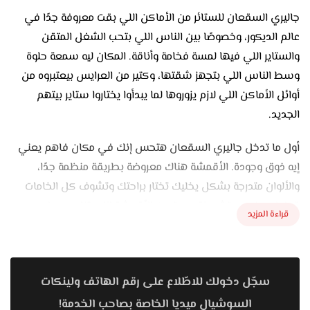
جاليري السقعان للستائر من الأماكن اللي بقت معروفة جدًا في
عالم الديكور، وخصوصًا بين الناس اللي بتحب الشغل المتقن
والستاير اللي فيها لمسة فخامة وأناقة. المكان ليه سمعة حلوة
وسط الناس اللي بتجهز شقتها، وكتير من العرايس بيعتبروه من
أوائل الأماكن اللي لازم يزوروها لما يبدأوا يختاروا ستاير بيتهم
الجديد.
أول ما تدخل جاليري السقعان هتحس إنك في مكان فاهم يعني
إيه ذوق وجودة. الأقمشة هناك معروضة بطريقة منظمة جدًا،
والألوان متدرجة بشكل يخليك تختار براحتك وتشوف كل الخامات
قدامك. عندهم تشكيلة كبيرة من الأقمشة اللي تناسب كل
قراءة المزيد
الأذواق، سواء بتحب الستايل المودرن البسيط اللي ألوانه فاتحة
وناعمة، أو الكلاسيكي اللي فيه شغل وتفاصيل فخمة. الخامات
متنوعة جدًا ما بين القطيفة، الشيفون، الكتان، التل، والحرير، وكل
سجّل دخولك للاطّلاع على رقم الهاتف ولينكات
نوع فيهم ليه طابع خاص يضيف شكل وجو مختلف للمكان.
السوشيال ميديا الخاصة بصاحب الخدمة!