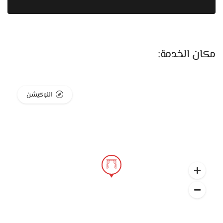
اللي بيميز جاليري السقعان إنهم بيهتموا جدًا بالتفصيل المخصص
لكل عميل. كل ستارة بتتعمل مخصوص حسب مقاسات المكان
وطبيعة الديكور، وده بيخلي النتيجة النهائية دايمًا متقنة ومتناسقة.
الفنيين عندهم عندهم خبرة كبيرة في القص والخياطة، وبيتعاملوا
مكان الخدمة:
بدقة في كل تفصيلة علشان الشكل النهائي يطلع شيك ومريح
للعين. وده بيخلي كل ستارة تطلع كأنها معمولة مخصوص علشان
تكمل شكل البيت.
اللوكيشن
كمان عندهم خدمة القياس المنزلي، ودي بتسهل جدًا على أي
عريس أو عروسة لسه بيجهزوا ومش عارفين ياخدوا المقاسات أو
يختاروا الألوان المناسبة. حد من الفريق بينزل يقيس بنفسه
الشبابيك بدقة، وبيقترح ألوان وخامات تمشي مع الإضاءة والعفش.
الخدمة دي بتخلي النتيجة النهائية متكاملة وشياكتها باينة من أول
لحظة.
التركيب في جاليري السقعان كمان معمول باحترافية عالية. الفنيين
هناك بيستخدموا أدوات حديثة وبيظبطوا الارتفاع والطيات بعناية