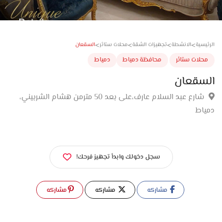
>
>
>
>
السقعان
سية
الانشطة
تجهيزات الشقة
محلات ستائر
لات ستائر
محافظة دمياط
دمياط
سقعان
شارع عبد السلام عارف،على بعد 50 مترمن هشام الشربيني،
اط
سجل دخولك وابدأ تجهيز فرحك!
مشاركه
مشاركه
مشاركه