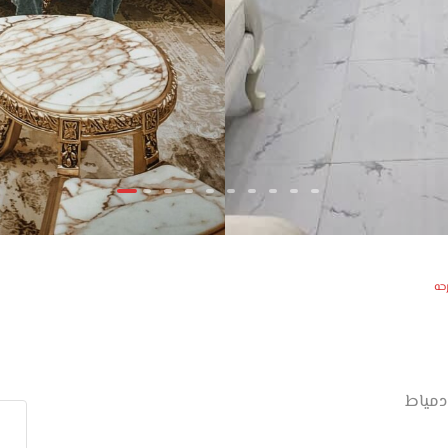
حه
دمياط