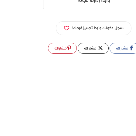
وابدأ إدارته مجانًا!
سجل دخولك وابدأ تجهيز فرحك!
مشاركه
مشاركه
مشاركه