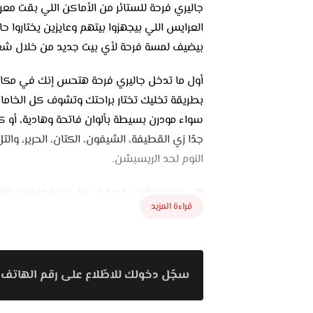
جاليري فرحة للستائر من الأماكن اللي بقت معر
العرايس اللي بيجهزوا بيتهم وعايزين يختاروا 
بيضيف لمسة فرحة لأي بيت جديد من خلال شغل
أول ما تدخل جاليري فرحة هتحس إنك في مكا
بطريقة تخليك تختار براحتك وتشوف كل الخاما
سواء مودرن بسيطة بألوان فاتحة وهادية، أو 
جدًا زي القطيفة، الشيفون، الكتان، الحرير، 
النوم لحد الريسبشن.
اللي بيميز جاليري فرحة إن كل حاجة عندهم 
قراءة المزيد
تصميم بيتنفذ على حسب مساحة البيت وطبيعة ا
خبرة طويلة في شغل الستائر، وبيتعاملوا مع ال
ومتقنة. وده اللي بيخلي أي ستارة معمولة عنده
سجّل دخولك للاطّلاع على رقم الهاتف 
كمان عندهم خدمة القياس المنزلي، ودي بتسهل
يختاروا الألوان المناسبة. حد من الفريق بينزل