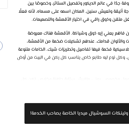
وفة جدًا في عالم الديكور وتفصيل الستائر، وخصوصًا بين
حاجة أنيقة وتعيش سنين. المكان اسمه على مسماه، لأنه فعلًا
 متقن وذوق راقي في اختيار الأقمشة والتصميمات.
ن فاهم يعني إيه ذوق وشياكة. الأقمشة هناك معروضة
ت والألوان قدامك. عندهم تشكيلات ضخمة من الأقمشة،
كلاسيكية فخمة فيها تفاصيل وتطريزات شيك. الخامات متنوعة
والتل، وكل نوع ليه طابع خاص يناسب كل ركن في البيت من أوض
بتتعمل مخصوص. يعني مافيش ستارة جاهزة وخلاص، لكن كل
لمكان والذوق اللي العميل بيحبه. الفنيين عندهم عندهم
تفاصيل الصغيرة بدقة علشان النتيجة النهائية تطلع مظبوطة
م تبان إنها شغل عناية واحتراف.
ولينكات السوشيال ميديا الخاصة بصاحب الخدمة!
 جدًا على العرايس اللي مش عارفين ياخدوا المقاسات أو
 البيت، يقيس بدقة، ويقترح خامات وألوان تمشي مع الإضاءة