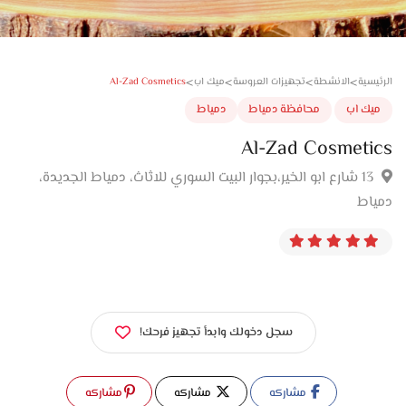
>
>
>
>
Al-Zad Cosmetics
سية
الانشطة
تجهيزات العروسة
ميك اب
ك اب
محافظة دمياط
دمياط
Al-Zad Cosmeti
13 شارع ابو الخير،بجوار البيت السوري للاثاث، دمياط الجديدة،
اط
سجل دخولك وابدأ تجهيز فرحك!
مشاركه
مشاركه
مشاركه