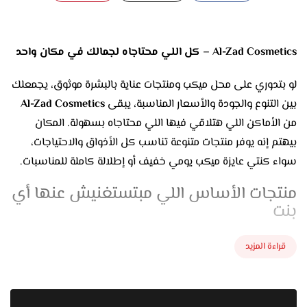
Al-Zad Cosmetics – كل اللي محتاجاه لجمالك في مكان واحد
لو بتدوري على محل ميكب ومنتجات عناية بالبشرة موثوق، يجمعلك
بين التنوع والجودة والأسعار المناسبة، يبقى
Al-Zad Cosmetics
من الأماكن اللي هتلاقي فيها اللي محتاجاه بسهولة. المكان
بيهتم إنه يوفر منتجات متنوعة تناسب كل الأذواق والاحتياجات،
سواء كنتي عايزة ميكب يومي خفيف أو إطلالة كاملة للمناسبات.
منتجات الأساس اللي مبتستغنيش عنها أي
بنت
أول خطوة في أي روتين ميكب هو الأساس، وفي
Al-Zad
قراءة المزيد
Cosmetics
هتلاقي اختيارات كتير:
فاونديشن سائل وستيكس وبودر بدرجات مختلفة تناسب