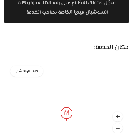
سجّل دخولك للاطّلاع على رقم الهاتف ولينكات
كل ألوان البشرة.
السوشيال ميديا الخاصة بصاحب الخدمة!
كونسيلر بدرجات متنوعة لإخفاء الهالات والعيوب.
بودرة تثبيت شفافة أو ملونة عشان تضمني ثبات الميكب
طول اليوم.
مكان الخدمة:
برايمر بيساعد البشرة تبقى مهيئة ويقلل ظهور المسام.
ميكب العيون
اللوكيشن
لأن العيون هي سر الجاذبية، المحل مجهز قسم كامل للعيون:
باليتات آيشادو بدرجات طبيعية ودرجات جريئة تناسب كل
المناسبات.
ماسكارا للتطويل والتكثيف، وكمان أنواع ضد المياه.
آيلاينر سائل وجيل وأقلام لرسم خطوط دقيقة أو ستايلات