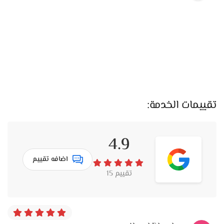
جريئة.
منتجات حواجب زي الجل والبودر وأقلام تحديد.
قسم الشفايف
في
Al-Zad Cosmetics
هتلاقي كل الأنواع والألوان اللي تخلي
شفايفك دايمًا ملفتة:
تقييمات الخدمة:
روج مطفي ثابت لساعات طويلة.
4.9
روج كريمي ناعم وسهل الدمج.
اضافه تقييم
ليب جلوس بلمعات مختلفة لإطلالة مميزة.
تقييم 15
ليب بالم مرطب يحافظ على نعومة الشفايف.
إبراز ملامح الوجه