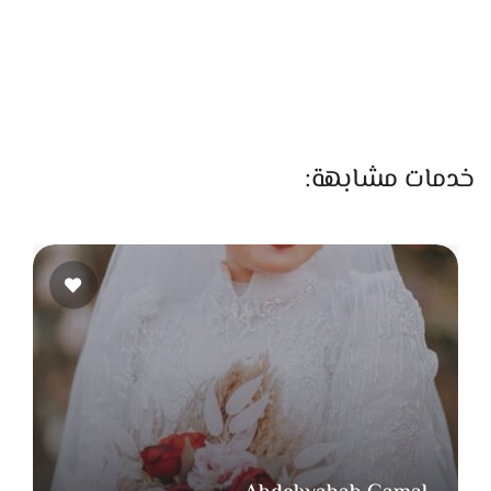
نصائح علشان تستفيد من قاعة دريم بأفضل شكل
احجز بدري خاصة في أوقات المواسم وأيام العطلات.
نسق مع فريق القاعة على كل التفاصيل من ديكور، صوت،
وإضاءة قبل اليوم الكبير.
خدمات مشابهة:
اختار ثيم بسيط يبرز جمال القاعة من غير ما يغطي على
شكلها الطبيعي.
ليه تختار قاعة دريم للحفلات؟
لأنها بتجمع بين التنظيم، الراحة، والأجواء الهادية اللي تخليك
تستمتع بيومك على الآخر. كل حاجة في القاعة مصممة علشان
تضمنلك مناسبة شيك ومنظمة من غير قلق.
سواء كانت المناسبة فرح، خطوبة أو حفلة خاصة،
قاعة دريم
للحفلات
هتخلي يومك مليان تفاصيل جميلة وذكريات ما تتنسيش.