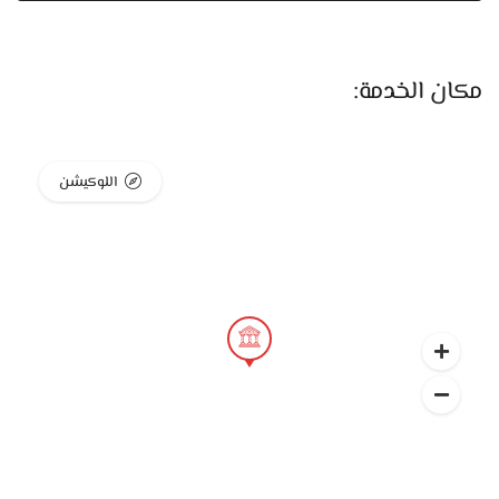
مبالغة.
أنظمة صوت وإضاءة حديثة
مكان الخدمة:
القاعة مجهزة بأحدث التقنيات اللي بتخلي كل لحظة سواء
كانت زفة، كلمة، أو عرض، تبان بشكل واضح ومميز.
بوفيه متنوع وخدمة ضيافة محترفة
اللوكيشن
القاعة بتقدم قوائم أكل متنوعة تشمل المأكولات الشرقية
والغربية، مع خدمة راقية وتقديم منظم يليق بضيوفك.
موقع مميز وسهل الوصول
القاعة موجودة في مكان حيوي وسهل الوصول ليه من أكتر
من اتجاه، وكمان فيها أماكن انتظار سيارات بشكل منظم.
فريق تنظيم متعاون ومهتم بالتفاصيل
من أول الحجز لحد نهاية المناسبة، الفريق موجود معاك
خطوة بخطوة علشان يضمن إن اليوم يطلع مثالي.