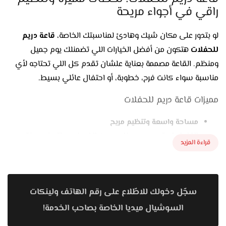
راقي في أجواء مريحة
لو بتدور على مكان شيك وهادئ لمناسبتك الخاصة،
قاعة دريم
للحفلات
هتكون من أفضل الخيارات اللي تضمنلك يوم جميل
ومنظم. القاعة مصممة بعناية علشان تقدم كل اللي تحتاجه لأي
مناسبة سواء كانت فرح، خطوبة، أو احتفال عائلي بسيط.
مميزات قاعة دريم للحفلات
مساحة واسعة وتنظيم مريح
القاعة بتستوعب عدد مناسب من الضيوف، وبتتميز بمرونة
قراءة المزيد
في توزيع الطاولات والكراسي عشان تناسب شكل
المناسبة وعدد الحضور.
ديكور بسيط بلمسة أنيقة
سجّل دخولك للاطّلاع على رقم الهاتف ولينكات
التصميم الداخلي للقاعة بيجمع بين البساطة والرقي، بألوان
السوشيال ميديا الخاصة بصاحب الخدمة!
مريحة للعين وإضاءة دافية بتخلق جو احتفالي راقي من غير