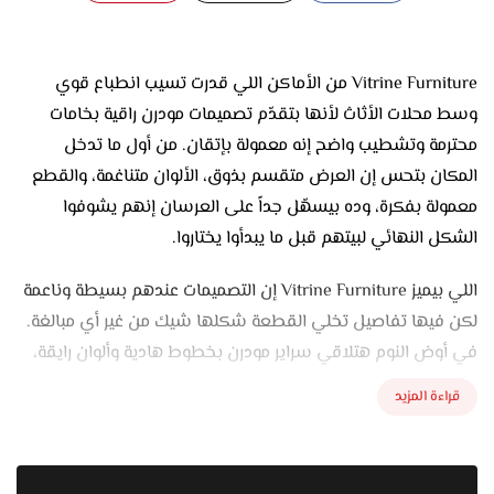
Vitrine Furniture من الأماكن اللي قدرت تسيب انطباع قوي
وسط محلات الأثاث لأنها بتقدّم تصميمات مودرن راقية بخامات
محترمة وتشطيب واضح إنه معمولة بإتقان. من أول ما تدخل
المكان بتحس إن العرض متقسم بذوق، الألوان متناغمة، والقطع
معمولة بفكرة، وده بيسهّل جداً على العرسان إنهم يشوفوا
الشكل النهائي لبيتهم قبل ما يبدأوا يختاروا.
اللي بيميز Vitrine Furniture إن التصميمات عندهم بسيطة وناعمة
لكن فيها تفاصيل تخلي القطعة شكلها شيك من غير أي مبالغة.
في أوض النوم هتلاقي سراير مودرن بخطوط هادية وألوان رايقة،
والخشب متين وتفاصيل التشطيب باين إنها معمولة بعناية.
قراءة المزيد
الدولاب سواء جرار أو مفصلات متقسم بطريقة عملية تستغل كل
مساحة وتخلّي الأوضة شكلها منظم ومتناسق. الموديلات دي
مناسبة جداً للشقق الجديدة اللي بتميل للبساطة والشياكة في