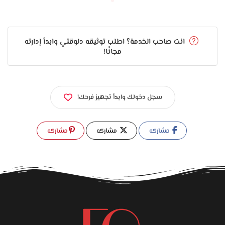
انت صاحب الخدمة؟ اطلب توثيقه دلوقتي وابدأ إدارته
مجانًا!
سجل دخولك وابدأ تجهيز فرحك!
مشاركه
مشاركه
مشاركه