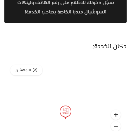
سجّل دخولك للاطّلاع على رقم الهاتف ولينكات
نفس الوقت.
السوشيال ميديا الخاصة بصاحب الخدمة!
أما الركنات، فهي من القطع اللي Vitrine Furniture فعلاً متميزة
فيها. الركنة هناك إسفنجها ثابت ومريح، القماش خامته نضيفة
ويتحمل الاستعمال اليومي، والألوان كلها مودرن زي الرمادي،
الأوف وايت، والألوان الترابية اللي بقت أساسية في البيوت المودرن.
مكان الخدمة:
في موديلات كبيرة بأشكال L فيها شيزلونج، وفي موديلات صغيرة
للمساحات الضيقة، وكل الموديلات بتدي شكل رايق ومنظم
للريسبشن.
اللوكيشن
السفرة عند Vitrine Furniture كمان عليها شغل واضح. الترابيزة
خشبها قوي وثابت، التشطيب رايق ومستوي، والكراسي مريحة
وتنجيدها متقن. التصميمات مودرن بخطوط بسيطة، وده بيخلي
السفرة مناسبة لأي ديكور سواء هادي أو فيه لمسات كلاسيكية
بسيطة. سواء بدور على سفرة صغيرة للمساحة المحدودة أو سفرة
كبيرة للمعيشة، هتلاقي عندهم موديلات مناسبة.