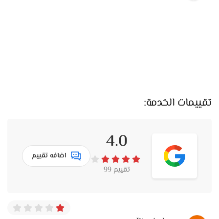
الفريق اللي في المكان فاهم جداً موضوع المساحات، وده بيساعد
العرسان على اختيار القطع الصح. لو شقتك صغيرة، بيقترحوا عليك
ألوان فاتحة وخطوط خفيفة تدي وسع بصري. ولو المساحة كبيرة،
هيعرضوا موديلات أكبر وتفاصيلها أوضح تدي شكل شيك وفخم
من غير ما تبقى تقيلة. الخبرة دي بتسهل جداً على أي حد داخل
مرحلة تجهيز البيت.
Vitrine Furniture كمان بيقدم خدمة القياسات قبل التنفيذ.
تقييمات الخدمة:
المندوب بينزل الشقة يقيس عرض الأبواب، مساحة الغرف، أماكن
الشبابيك، وتوزيع الكهرباء. الخطوة دي بتضمن إن القطعة اللي
4.0
هتختارها هتيجي مقاسها مضبوط وهتدخل من غير مشاكل أو
تعديلات وقت التركيب، وده مهم جداً لأي عريس وعروسة عايزين
اضافه تقييم
يريحوا دماغهم من المفاجآت.
تقييم 99
ولو عندك ذوق معين، Vitrine Furniture بيسمح بتعديلات بسيطة
في بعض القطع. تقدر تختار قماش الركنة، درجة الخشب، أو