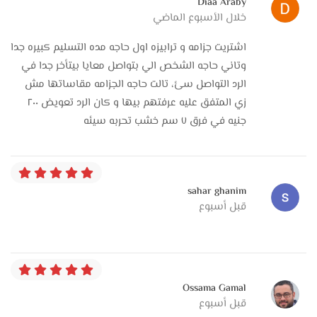
مقاس خاص يناسب المكان عندك. التخصيص ده بيدي للبيت شكل
Diaa Araby
خلال الأسبوع الماضي
شخصي ومناسب لذوق اللي هيعيش فيه.
اشتريت جزامه و ترابيزه اول حاجه مده التسليم كبيره جدا
النقل والتركيب عندهم معمولين باحتراف. كل قطعة بتتغلف
وتاني حاجه الشخص الي بتواصل معايا بيتأخر جدا في
كويس قبل ما تتحرك عشان توصل من غير خدوش، وبعدها بييجي
الرد التواصل سئ، تالت حاجه الجزامه مقاساتها مش
فريق تركيب شاطر يركّب كل حاجة بدقة سواء سرير، دولاب،
زي المتفق عليه عرفتهم بيها و كان الرد تعويض ٢٠٠
سفرة، أو ركنة. التركيب المظبوط بيفرق جداً في الشكل النهائي
جنيه في فرق ٧ سم خشب تحربه سيئه
وراحة الاستخدام.
وكمان Vitrine Furniture بيدّي ضمان على القطع، وده بيدي
للعريس والعروسة أمان إن الحاجة اللي جايبنها هتعيش وخامتها
sahar ghanim
محترمة.
قبل أسبوع
في النهاية Vitrine Furniture يعتبر اختيار ممتاز لأي عريس
وعروسة بيدوروا على أثاث مودرن شكله شيك، عملي، وخامته متينة.
التصميمات رايقة، الخامة قوية، والنتيجة بيت متناسب وشيك يليق
Ossama Gamal
ببداية حياة جديدة مليانة راحة وذوق.
قبل أسبوع