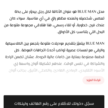
محل BLUE MAN هو عنوان الأناقة لكل رجل بيدوّر على بدلة
تعكس شخصيته وتمنحه مظهر راقٍ في أي مناسبة. سواء كان
عندك فرح، خطوبة، أو لقاء رسمي، هنا هتلاقي مجموعة متنوعة من
البدل اللي بتناسب كل الأذواق.
BLUE MAN بيتميّز بتقديم موديلات متنوعة بتجمع بين الكلاسيكية
والرقي مع لمسات عصرية تواكب أحدث اتجاهات الموضة. كل
قطعة مصنوعة بعناية من خامات عالية الجودة، عشان تضمن الراحة
والشياكة في نفس الوقت. عندهم تشكيلة ألوان واسعة زي
الأسود التقليدي، الرمادي الهادئ، والكحلي الأنيق، بجانب ألوان
تكمّل أي استايل تختاره.
قراءة المزيد
المحل مش بس بيقدّم بدل، لكنه بيوفّر تجربة متكاملة لكل عميل.
من أول لحظة بتدخل فيها هتلاقي فريق عمل متعاون هيساعدك
تختار البدلة المناسبة لك، مع خدمة التعديل لضمان إنها تكون على
سجّل دخولك للاطّلاع على رقم الهاتف ولينكات