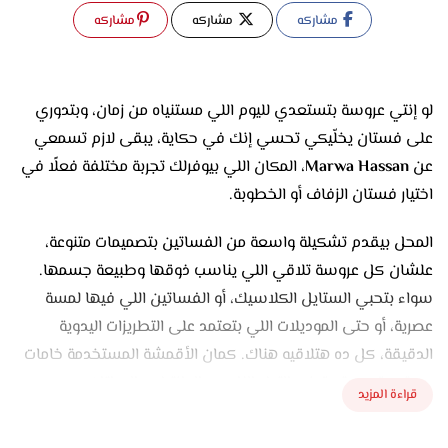
مشاركه
مشاركه
مشاركه
لو إنتي عروسة بتستعدي لليوم اللي مستنياه من زمان، وبتدوري
على فستان يخلّيكي تحسي إنك في حكاية، يبقى لازم تسمعي
عن
Marwa Hassan
، المكان اللي بيوفرلك تجربة مختلفة فعلًا في
اختيار فستان الزفاف أو الخطوبة.
المحل بيقدم تشكيلة واسعة من الفساتين بتصميمات متنوعة،
علشان كل عروسة تلاقي اللي يناسب ذوقها وطبيعة جسمها.
سواء بتحبي الستايل الكلاسيك، أو الفساتين اللي فيها لمسة
عصرية، أو حتى الموديلات اللي بتعتمد على التطريزات اليدوية
الدقيقة، كل ده هتلاقيه هناك. كمان الأقمشة المستخدمة خامات
مستوردة ومحترمة، زي التول الناعم، والدانتيل، والساتان،
قراءة المزيد
والشيفون، وكلها بتدي شكل راقي من غير مبالغة.