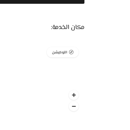
وكمان Blend بيقدم مجموعة مميزة من 
شكل البيت وتخليه أكثر حيوية وأناقة.
بالنسبة للأسعار، Blend بيهت
مكان الخدمة:
بيتك بجودة عالية من غير ما ترهق ميزانيتك.
خدمة العملاء عندهم مميزة، والفريق هناك بي
اللوكيشن
والتركيب بتتم باحترافية وسرعة.
لو عايز تفرش بيتك بأثاث مودرن أنيق وجودة مم
Blend وتكتشف بنفسك التشكيلة اللي هتحول بيتك لمكان مريح وجميل.