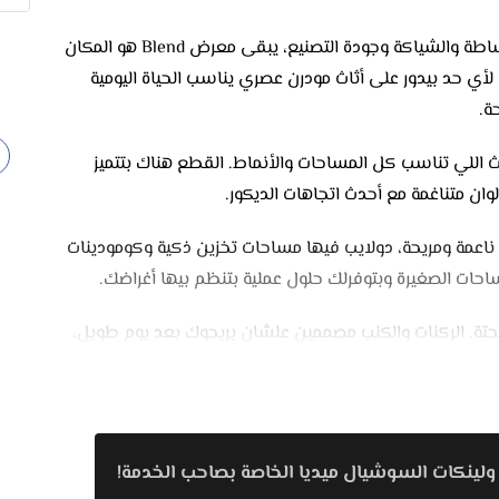
لو نفسك تجهز بيتك بقطع أثاث تجمع بين البساطة والشياكة وجودة التصنيع، يبقى معرض Blend هو المكان
لأي حد بيدور على أثاث مودرن عصري يناسب الحياة اليومية
ة.
أثاث اللي تناسب كل المساحات والأنماط. القطع هناك بتتميز
وان متناغمة مع أحدث اتجاهات الديكور.
اعمة ومريحة، دولايب فيها مساحات تخزين ذكية وكومودينات
ات الصغيرة وبتوفرلك حلول عملية بتنظم بيها أغراضك.
لة بروح عصرية بحتة. الركنات والكنب مصممين علشان يريحوك بعد يوم طويل،
ذوقك. بجانب طاولات القهوة اللي بتكمل ديكور المكان.
سي تصميماتهم بسيطة لكن فيهم لمسة فنية تخلي شكل
 خامات قوية تضمن الاستخدام الطويل.
ولينكات السوشيال ميديا الخاصة بصاحب الخدمة!