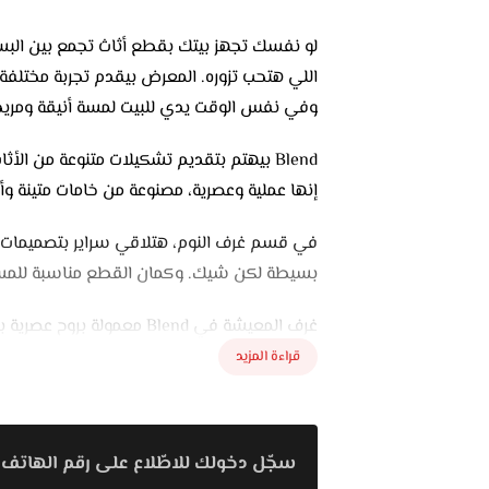
اللي هتحب تزوره. المعرض بيقدم تجربة مختلفة 
وفي نفس الوقت يدي للبيت لمسة أنيقة ومريح
Blend بيهتم بتقديم تشكيلات متنوعة من ال
إنها عملية وعصرية، مصنوعة من خامات متينة وأل
في قسم غرف النوم، هتلاقي سراير بتصميمات ن
بسيطة لكن شيك. وكمان القطع مناسبة للمساح
غرف المعيشة في Blend معمو
مع خامات ناعمة وألوان مبهجة أو محايدة حسب 
قراءة المزيد
السفرة كمان مش تقليدية، الطاولات والكرا
السفرة متناسق وأنيق. وكل القطع مصنوعة من
سجّل دخولك للاطّلاع على رقم الهاتف 