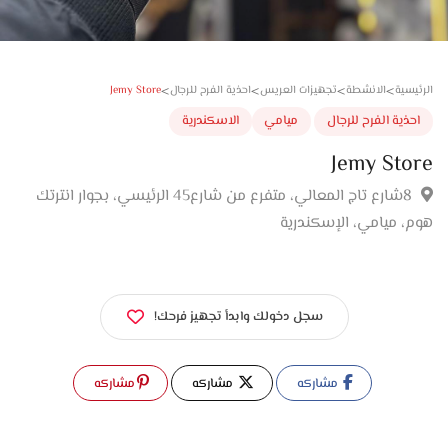
>
>
>
>
Jemy Store
سية
الانشطة
تجهيزات العريس
احذية الفرح للرجال
ذية الفرح للرجال
ميامي
الاسكندرية
Jemy St
8شارع تاج المعالي، متفرع من شارع45 الرئيسي، بجوار انترتك
، ميامي، الإسكندرية
سجل دخولك وابدأ تجهيز فرحك!
مشاركه
مشاركه
مشاركه