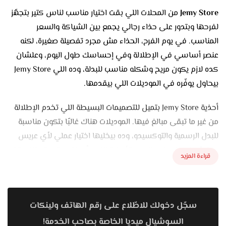
Jemy Store
من المحلات اللي بقت اختيار مناسب لناس كتير بتجهّز
لفرحها وبتدور على حذاء رجالي يجمع بين الشياكة والسعر
المناسب. في يوم الفرح، الحذاء مش مجرد تفصيلة صغيرة، لكنه
عنصر أساسي في الإطلالة وفي إحساسك طول اليوم، وعلشان
كده لازم يكون مريح وشكله مناسب للبدلة، وده اللي Jemy Store
بيحاول يوفّره في الموديلات اللي بيقدمها.
أحذية Jemy Store بتميل للتصميمات البسيطة اللي تخدم الإطلالة
من غير ما تبقى مبالغ فيها. الموديلات هناك غالبًا بتكون مناسبة
للبدل الرسمية والتوكسيدو، وده بيخليها اختيار عملي لأي عريس
عايز شكل مرتب في الصور. الأحذية اللي بأربطة ومقدمة متناسقة
قراءة المزيد
بتكون من أكتر الاختيارات انتشارًا، لأنها بتدي إحساس بالشياكة
والوقار وبتظهر البدلة بشكل متكامل.
كمان فيه موديلات تانية مناسبة للي بيدور على راحة أكتر، خصوصًا
سجّل دخولك للاطّلاع على رقم الهاتف ولينكات
لو رجله عريضة شوية أو بيحب مساحة أوسع عند الصوابع. التصميم
السوشيال ميديا الخاصة بصاحب الخدمة!