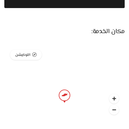
هنا بيكون عملي، يخليك تتحرك بسهولة من غير ضغط أو زنقة خلال
اليوم الطويل. ولو إنت من الناس اللي بتحب السهولة، هتلاقي
موديلات من غير أربطة، شكلها شيك ومناسبة للأفراح المودرن
والبدل السيمبل، وبتسهّل اللبس والخلع وسط الزحمة والتنقّل.
مكان الخدمة:
من ناحية الخامات، Jemy Store بيعتمد على الجلد الطبيعي أو
الخامات الجلد العالية الجودة، وده بيفرق جدًا في الإحساس
اللوكيشن
بالحذاء. الجلد المرن بيساعد الحذاء يهدى على القدم مع
الاستخدام وبيقلل الاحتكاك، وده مهم جدًا في يوم مليان حركة زي
يوم الفرح. كمان الخامة الجيدة بتخلي الحذاء يحافظ على شكله
ولمعته الهادية، وده بيدي مظهر أنيق في الصور ومن غير مبالغة.
التقفيل في الأحذية بيكون واضح فيه الاهتمام بالتفاصيل. الخياطة
مستقيمة والحواف متشطبة كويس، وده بيدي إحساس إن الحذاء
معمول بعناية. التفاصيل الصغيرة دي بتفرق في الاستخدام
وبتخلي الحذاء يعيش فترة أطول.