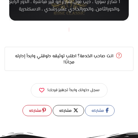
1 شارع سوريا ، ديب مول،شارع أبو قير مباشرة ، الدور الرابع
تنفع تتلبس بعد الفرح في الشغل أو المناسبات الرسمية التانية،
،والدورالثامن، والدورالحادي عشر،رشدي ، الاسكندرية
وده بيزوّد القيمة مقابل السعر.
اختيار المقاس المناسب خطوة مهمة جدًا. يفضل تجربة الحذاء
بالمقاس المعتاد وتجربته مع الشراب اللي ناوي تلبسه يوم الفرح.
المشي بالحذاء شوية بيساعدك تتأكد إن المقاس مريح ومفيش
انت صاحب الخدمة؟ اطلب توثيقه دلوقتي وابدأ إدارته
ضغط على الصوابع أو الكعب. الراحة من أول تجربة بتكون علامة إن
مجانًا!
المقاس مناسب.
تنسيق الحذاء مع باقي الطقم بيفرق في الإطلالة النهائية. يفضل
إن لون الحذاء يكون قريب من لون الحزام، والشراب يكون نفس لون
سجل دخولك وابدأ تجهيز فرحك!
البنطلون أو أغمق بدرجة بسيطة. التفاصيل الصغيرة دي بتخلي
الشكل العام متناسق وأنيق في الصور.
مشاركه
مشاركه
مشاركه
Jemy Store مناسب لأي عريس بيدور على حذاء فرح رجالي يجمع
بين الشكل الأنيق والراحة والسعر المناسب، ويقدر يعتمد عليه في