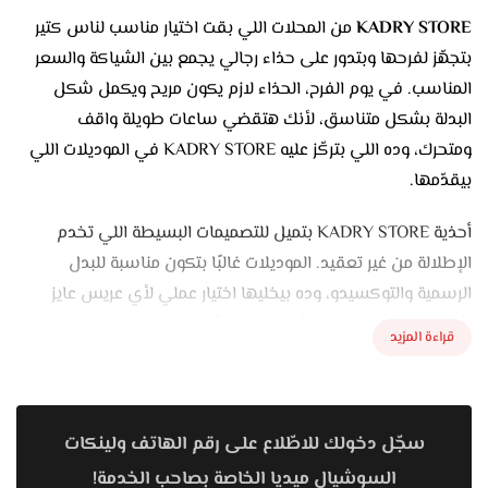
KADRY STORE
من المحلات اللي بقت اختيار مناسب لناس كتير
بتجهّز لفرحها وبتدور على حذاء رجالي يجمع بين الشياكة والسعر
المناسب. في يوم الفرح، الحذاء لازم يكون مريح ويكمل شكل
البدلة بشكل متناسق، لأنك هتقضي ساعات طويلة واقف
ومتحرك، وده اللي بتركّز عليه KADRY STORE في الموديلات اللي
بيقدّمها.
أحذية KADRY STORE بتميل للتصميمات البسيطة اللي تخدم
الإطلالة من غير تعقيد. الموديلات غالبًا بتكون مناسبة للبدل
الرسمية والتوكسيدو، وده بيخليها اختيار عملي لأي عريس عايز
شكل مرتب في الصور. الأحذية اللي بأربطة ومقدمة متوازنة بتكون
قراءة المزيد
من أكتر الاختيارات انتشارًا، لأنها بتدي إحساس بالشياكة والوقار
وبتظهر الطقم بشكل متكامل.
كمان فيه موديلات مناسبة للي بيدور على راحة أكتر أثناء الحركة،
سجّل دخولك للاطّلاع على رقم الهاتف ولينكات
خصوصًا لو رجله عريضة شوية أو محتاج مساحة عند الصوابع.
السوشيال ميديا الخاصة بصاحب الخدمة!