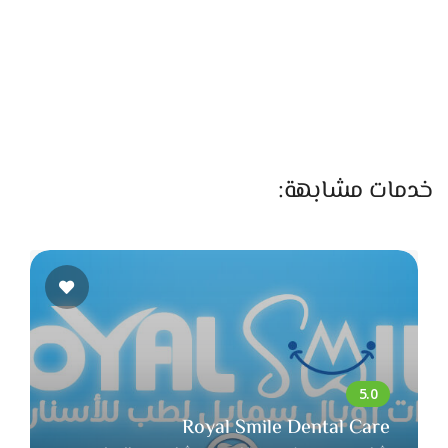
الزفاف علشان ياخدوا استراحة من ضغط التحضيرات، سواء إقامة
يومين في مكان هادي داخل مصر أو رحلة سريعة لتغيير الجو. النوع
ده من الرحلات بيساعدهم يدخلوا على يوم الفرح بنفسية أهدى
وطاقة إيجابية.
الميزة كمان إن Safari Travel بتتعامل مع فنادق وشركات طيران
متنوعة، وده بيسمح بتقديم اختيارات تناسب ميزانيتك.
خدمات مشابهة:
Royal Smile Dental Care