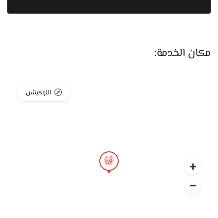
Safari Travel بتتميز إنها بتتولى كل تفاصيل الرحلة بشكل منظم.
حجز تذاكر الطيران، اختيار الفندق المناسب، ترتيب الانتقالات من
وإلى المطار، وكمان تجهيز برنامج سياحي متكامل لو العرسان
مكان الخدمة:
حابين يزوروا أماكن معينة. وجود جهة واحدة مسؤولة عن كل ده
بيوفر وقت ومجهود كبير، وبيخلي العرسان يركزوا في الاستمتاع
بأول أيام ليهم مع بعض بعيد عن ضغط تجهيزات الفرح.
اللوكيشن
شركات السياحة ليها دور مهم في تسهيل تجربة السفر، خصوصًا
في شهر العسل اللي بيكون بداية مرحلة جديدة. بدل ما العرسان
يدوروا على كل خدمة بشكل منفصل، Safari Travel بتجمع كل
التفاصيل في باقة واحدة واضحة، وده بيدي إحساس بالأمان
والثقة لأن في فريق متابع معاهم في كل خطوة من خطوات
الرحلة.
كمان الشركة بتقدم خدمات لأي شخص مقبل على الزواج حتى
قبل يوم الفرح. في بعض الأزواج بيحبوا يعملوا رحلة قصيرة قبل