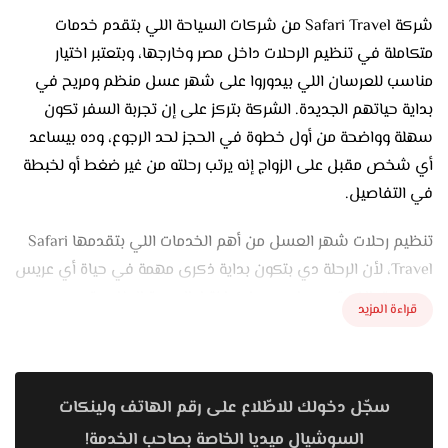
شركة Safari Travel من شركات السياحة اللي بتقدم خدمات
متكاملة في تنظيم الرحلات داخل مصر وخارجها، وبتعتبر اختيار
مناسب للعرسان اللي بيدوروا على شهر عسل منظم ومريح في
بداية حياتهم الجديدة. الشركة بتركز على إن تجربة السفر تكون
سهلة وواضحة من أول خطوة في الحجز لحد الرجوع، وده بيساعد
أي شخص مقبل على الزواج إنه يرتب رحلته من غير ضغط أو لخبطة
في التفاصيل.
تنظيم رحلات شهر العسل من أهم الخدمات اللي بتقدمها Safari
Travel، لأن الرحلة دي بتكون بداية ذكرى مهمة في حياة أي عريس
وعروسة. الفريق بيساعدهم في اختيار الوجهة المناسبة حسب
قراءة المزيد
ذوقهم وميزانيتهم وعدد أيام السفر. في أزواج بيفضلوا الأماكن
الشاطئية الهادية زي شرم الشيخ والغردقة ومرسى علم، وفي
غيرهم بيحبوا السفر لوجهات خارجية زي دبي أو إسطنبول أو مدن
سجّل دخولك للاطّلاع على رقم الهاتف ولينكات
أوروبية مختلفة. تنوع البرامج بيدي فرصة لكل كابل يختار الرحلة اللي
تناسب شخصيتهم وطريقة استمتاعهم بالسفر.
السوشيال ميديا الخاصة بصاحب الخدمة!