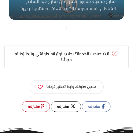
شارع محمود منصور، متفرع من شارع عبد السلام
الشاذلى، امام مدرسة الكرمة للغات، دمنهور‏، البحيرة
انت صاحب الخدمة؟ اطلب توثيقه دلوقتي وابدأ إدارته
مجانًا!
سجل دخولك وابدأ تجهيز فرحك!
مشاركه
مشاركه
مشاركه