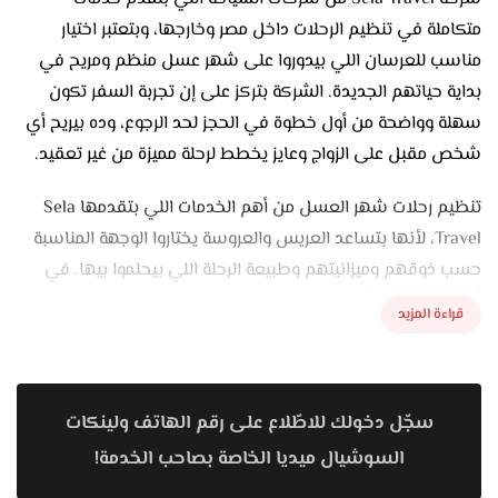
متكاملة في تنظيم الرحلات داخل مصر وخارجها، وبتعتبر اختيار
مناسب للعرسان اللي بيدوروا على شهر عسل منظم ومريح في
بداية حياتهم الجديدة. الشركة بتركز على إن تجربة السفر تكون
سهلة وواضحة من أول خطوة في الحجز لحد الرجوع، وده بيريح أي
شخص مقبل على الزواج وعايز يخطط لرحلة مميزة من غير تعقيد.
تنظيم رحلات شهر العسل من أهم الخدمات اللي بتقدمها Sela
Travel، لأنها بتساعد العريس والعروسة يختاروا الوجهة المناسبة
حسب ذوقهم وميزانيتهم وطبيعة الرحلة اللي بيحلموا بيها. في
أزواج بيفضلوا الأماكن الشاطئية الهادية زي شرم الشيخ والغردقة
قراءة المزيد
ومرسى علم، وفي غيرهم بيحبوا السفر لمدن سياحية خارج مصر زي
دبي أو إسطنبول أو بعض الوجهات الأوروبية. الشركة بتوفر باقات
متنوعة تناسب احتياجات مختلفة، سواء رحلة للاسترخاء أو برنامج
سجّل دخولك للاطّلاع على رقم الهاتف ولينكات
سياحي مليان جولات وأنشطة.
السوشيال ميديا الخاصة بصاحب الخدمة!
من مميزات Sela Travel إنها بتتولى كل تفاصيل الرحلة، وده