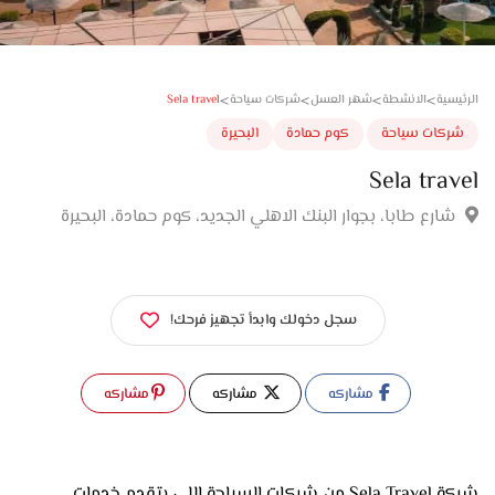
>
>
>
>
Sela travel
سية
الانشطة
شهر العسل
شركات سياحة
كات سياحة
كوم حمادة
البحيرة
Sela tra
ارع طابا، بجوار البنك الاهلي الجديد، كوم حمادة، البحيرة
سجل دخولك وابدأ تجهيز فرحك!
مشاركه
مشاركه
مشاركه
شركة Sela Travel من شركات السياحة اللي بتقدم خدمات