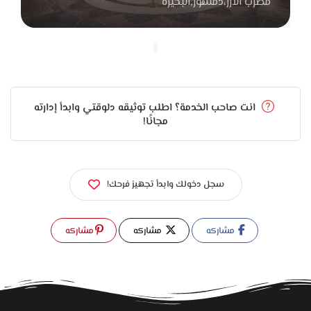
مضرب الارز،دمنهور,البحيرة
باقات تناسب احتياجات مختلفة بيخليها اختيار مناسب لأي حد بيدور
على شهر عسل متظبط وبداية هادية لحياة جديدة.
انت صاحب الخدمة؟ اطلب توثيقه دلوقتي وابدأ إدارته
مجانًا!
سجل دخولك وابدأ تجهيز فرحك!
مشاركه
مشاركه
مشاركه