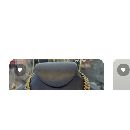
 سياحية متكاملة للعرسان ولكل شخص مقبل على الزواج،
وع الوجهات، الاهتمام بالتفاصيل، وتقديم برامج تناسب
د بيدور على شهر عسل متظبط وبداية هادية لحياة جديدة.
مجوهرات نصر الإسلام
زغلول،
شارع الثورة، بجوار فندق التمساح، وجنه للزهور،
الإسماعيلية