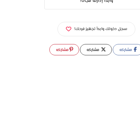
وابدأ إدارته مجانًا!
سجل دخولك وابدأ تجهيز فرحك!
مشاركه
مشاركه
مشاركه