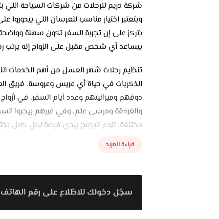
شركة دريم للرحلات من شركات السياحة اللي ب
وبتعتبر اختيار مناسب للعرسان اللي بيدوروا 
بتركز على إن تجربة السفر تكون سهلة وواضحة
بيساعد أي شخص مقبل على الزواج إنه يرتب رح
تنظيم رحلات شهر العسل من أهم الخدمات اللي 
الذكريات في حياة أي عريس وعروسة. فريق الع
ذوقهم وميزانيتهم وعدد أيام السفر. في أزواج
والغردقة ومرسى علم، وفي غيرهم بيحبوا السفر
مختلفة. تنوع البرامج بيدي فرصة لكل كابل يخ
قراءة المزيد
شركة دريم للرحلات بتتميز إنها بتتولى تنظيم 
واختيار الفندق المناسب، لحد ترتيب الانتقالا
جولات وزيارات لأماكن سياحية مميزة. وجود ج
وبيخلي العرسان يركزوا في الاستمتاع برحلتهم 
سجّل دخولك للاطّلاع على رقم الهاتف 
شركات السياحة ليها دور مهم جدًا في تسهيل 