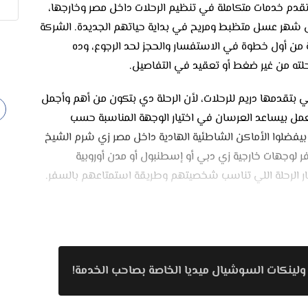
تقدم خدمات متكاملة في تنظيم الرحلات داخل مصر وخارجها،
على شهر عسل متظبط ومريح في بداية حياتهم الجديدة. الشركة
 من أول خطوة في الاستفسار والحجز لحد الرجوع، وده
لته من غير ضغط أو تعقيد في التفاصيل.
بتقدمها دريم للرحلات، لأن الرحلة دي بتكون من أهم وأجمل
مل بيساعد العرسان في اختيار الوجهة المناسبة حسب
 بيفضلوا الأماكن الشاطئية الهادية داخل مصر زي شرم الشيخ
 لوجهات خارجية زي دبي أو إسطنبول أو مدن أوروبية
تار الرحلة اللي تناسب شخصيتهم وطريقة استمتاعهم بالسفر.
كل تفاصيل الرحلة بشكل احترافي. من حجز تذاكر الطيران
ت من وإلى المطار، وكمان تجهيز برنامج سياحي متكامل يشمل
هة واحدة مسؤولة عن كل الخطوات بيوفر وقت ومجهود كبير،
بدل ما يشغلوا بالهم بالتفاصيل.
ولينكات السوشيال ميديا الخاصة بصاحب الخدمة!
تجربة السفر، خصوصًا في شهر العسل اللي بيكون بداية