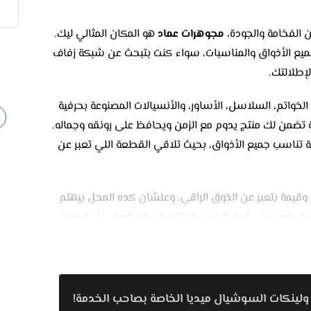
 الفخامة والجودة،
مجوهرات عماد
هو المكان المثالي ليك.
ميع الأذواق والمناسبات، سواء كنت بتبحث عن شبكة زفاف
إطلالتك.
الخواتم، السلاسل، الأساور، والأنسيالات المصنوعة بحرفية
تضمن لك منتج يدوم مع الزمن ويحافظ على رونقه وجماله.
 تناسب جميع الأذواق، بحيث تلاقي القطعة اللي تعبر عن
وقيمة بتعبر عن الذوق الراقي، وعلشان كده المحل بيهتم
نت بتدور على قطعة بسيطة للاستخدام اليومي أو قطعة
ة، لأن فريق العمل المتخصص هناك بيساعدك في اختيار
ن، الأسعار بتكون متنوعة ومناسبة لجميع الميزانيات، عشان
ولينكات السوشيال ميديا الخاصة بصاحب الخدمة!
ن الجودة أو التصميم. بالإضافة إلى ذلك، المحل بيقدم عروض