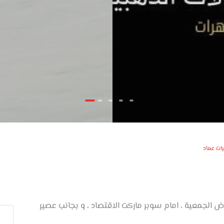
ات عماد
رض الجمعية ، امام سوبر ماركت الاقتصاد ، و بجانب عصير