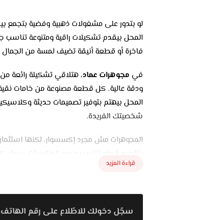
لو بتدور على مشغولات ذهبية وفضية بتجمع بين
المحل بيقدم تشكيلات راقية ومتنوعة تناسب ج
فاخرة أو قطعة أنيقة تضيف لمسة من الجمال ل
في
مجوهرات عماد
، هتلاقي تشكيلة رائعة من 
ودقة عالية. كل قطعة مصنوعة من خامات نقية 
المحل بيهتم بتوفير تصميمات حديثة وكلاسيكية
شخصيتك الفريدة.
المجوهرات مش مجرد إكسسوار، لكنها استثمار 
بتقديم قطع تناسب جميع المناسبات، سواء ك
قراءة المزيد
فاخرة لمناسبة خاصة.
التسوق في
مجوهرات عماد
تجربة ممتعة وسهل
القطع المناسبة ليك أو كهدية لشخص عزيز. كما
سجّل دخولك للاطّلاع على رقم الهاتف 
تلاقي القطعة اللي تناسبك بدون أي تنازلات ع