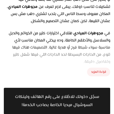
تشكيلات تناسب ذوقك، يبقى لازم تعرف عن
مجوهرات العيادي
.
المكان معروف وسط الناس اللي بتحب تشتري دهب مش بس
عشان القيمة، لكن كمان عشان التصميم والشكل.
في
مجوهرات العيادي
هتلاقي اختيارات كتير من الخواتم والدبل
والسلاسل والأطقم الكاملة، وده بيخلي المكان مناسب لأي
مناسبة سواء شبكة فرح أو هدية غالية. التصميمات هناك فيها
تنوع، من الحاجات البسيطة لحد الحاجات اللي فيها شغل كتير
وتفاصيل دقيقة.
قراءة المزيد
القطع هناك معمولة بدقة، وكل واحدة فيها لمسة مختلفة، وده
بيخليها مميزة عن غيرها. وكمان الجودة باينة في كل حاجة، من أول
الخامة لحد التشطيب.
سجّل دخولك للاطّلاع على رقم الهاتف ولينكات
المحل بيهتم إنه يقدم تجربة مريحة للزبون، فهتلاقي فريق العمل
السوشيال ميديا الخاصة بصاحب الخدمة!
متعاون وبيساعدك تختار على حسب ذوقك وميزانيتك، من غير ما