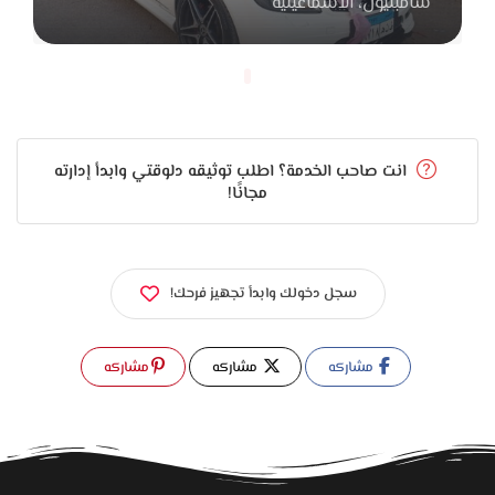
شامبليون، الاسماعيلية
انت صاحب الخدمة؟ اطلب توثيقه دلوقتي وابدأ إدارته
مجانًا!
سجل دخولك وابدأ تجهيز فرحك!
مشاركه
مشاركه
مشاركه