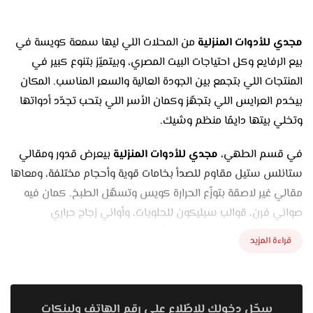
مجدي للأدوات المنزلية
من المحلات اللي ليها سمعة كويسة في
بيع الرفايع وكل احتياجات البيت المصري، وبيتميّز بتنوع كبير في
المنتجات اللي بتجمع بين الجودة العالية والسعر المناسب. المكان
بيخدم العرايس اللي بتجهّز وكمان الأسر اللي بتحب تجدّد أدواتها
وتخلي بيتها دايمًا منظم وشيك.
في قسم الطهي،
مجدي للأدوات المنزلية
بيعرض قدور ومقالي
ستانلس ستيل مقاوم للصدأ بخامات قوية وأحجام مختلفة، ومعاها
مقالي غير لاصقة بتوزّع الحرارة كويس وتسهّل الطبخ. كمان فيه
صواني فرن، قوالب سيليكون للحلويات، وأواني زجاج حراري
بتصميمات أنيقة تقدّمي فيها الأكل على السفرة بشكل شيك
قراءة المزيد
ومناسب لكل المناسبات.
أما قسم السفرة والتقديم، فمليان أطقم أطباق بورسلين وزجاج
بألوان راقية ونقوش شيك تناسب المودرن والكلاسيك، وكاسات
سجّل دخولك للاطّلاع على رقم الهاتف ولينكات