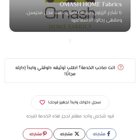
OMASH HOME Fabrics
6 شارع الزيتون، برج الأناضول، خلف محل محيسن،
ومقهى رجالو، الاسماعليه
انت صاحب الخدمة؟ اطلب توثيقه دلوقتي وابدأ إدارته
مجانًا!
سجل دخولك وابدأ تجهيز فرحك!
فيه شخص واحد مهتم لحجز هذه الخدمة لفرحه
مشاركه
مشاركه
مشاركه