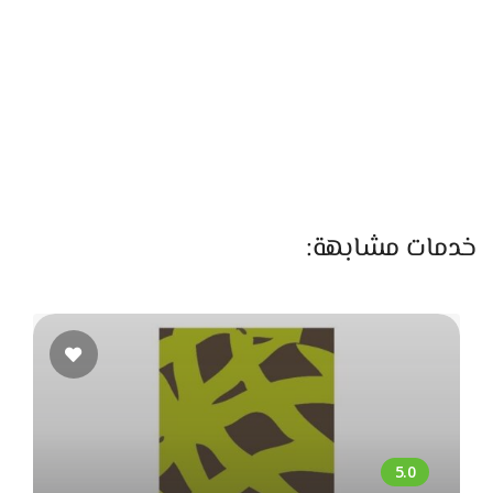
باختصار،
مجدي للأدوات المنزلية
محل رفايع متكامل بيجمع بين
العملية، الذوق، والسعر المناسب. وجهة مثالية لأي بيت عايز مطبخ
وسفرة منظمين بأدوات متينة وشكلها أنيق.
خدمات مشابهة: