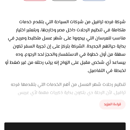
شركة فرحه ترافيل من شركات السياحة اللي بتقدم خدمات
متكاملة في تنظيم الرحلات داخل مصر وخارجها، وبتعتبر اختيار
مناسب للعرسان اللي بيدوروا على شهر عسل متظبط ومريح في
بداية حياتهم الجديدة. الشركة بتركز على إن تجربة السفر تكون
سهلة من أول خطوة في الاستفسار والحجز لحد الرجوع، وده
بيساعد أي شخص مقبل على الزواج إنه يرتب رحلته من غير ضغط أو
لخبطة في التفاصيل.
تنظيم رحلات شهر العسل من أهم الخدمات اللي بتقدمها فرحه
ترافيل، لأن الرحلة دي بتكون بداية ذكريات مهمة لأي عريس
وعروسة. في أزواج بيفضلوا الأماكن الشاطئية الهادية داخل مصر
قراءة المزيد
زي شرم الشيخ والغردقة ومرسى علم، وفي غيرهم بيحبوا السفر
لوجهات خارجية زي دبي أو تركيا أو بعض الدول الأوروبية. الشركة
بتساعدهم يختاروا البرنامج المناسب حسب عدد أيام السفر