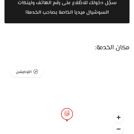
سجّل دخولك للاطّلاع على رقم الهاتف ولينكات
والميزانية ونوع الإقامة اللي بيدوروا عليها، سواء إقامة مريحة للراحة
والاستجمام أو برنامج مليان جولات وأنشطة.
السوشيال ميديا الخاصة بصاحب الخدمة!
فرحه ترافيل بتهتم بتنظيم كل تفاصيل الرحلة بشكل متكامل. من
حجز تذاكر الطيران، لاختيار الفندق المناسب، لترتيب الانتقالات من
وإلى المطار، وكمان تجهيز برنامج سياحي لو العرسان حابين يزوروا
مكان الخدمة:
أماكن سياحية أو يعملوا أنشطة ترفيهية. وجود جهة واحدة
مسؤولة عن كل التفاصيل بيوفر وقت ومجهود كبير، وبيخلي
العرسان يركزوا في الاستمتاع برحلتهم بدل ما يشغلوا بالهم
اللوكيشن
بالترتيبات.
شركات السياحة ليها دور مهم جدًا لأي حد مقبل على الزواج، لأن
شهر العسل محتاج تخطيط وتنظيم علشان يكون فعلاً تجربة
مميزة. بدل ما العرسان يدوروا على كل خدمة بشكل منفصل، فرحه
ترافيل بتقدم باقات جاهزة تشمل أهم العناصر الأساسية للسفر،
وده بيسهل القرار ويخلي الصورة واضحة من البداية.