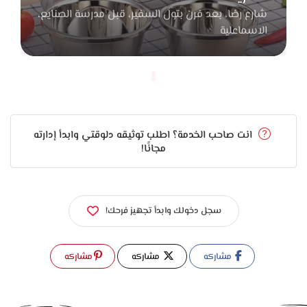
شارع رضا، بعد فرن بتول السفير، قبل مدرسة الصنايع،
الاسماعلية
انت صاحب الخدمة؟ اطلب توثيقه دلوقتي وابدأ إدارته
مجانًا!
سجل دخولك وابدأ تجهيز فرحك!
مشاركه
مشاركه
مشاركه