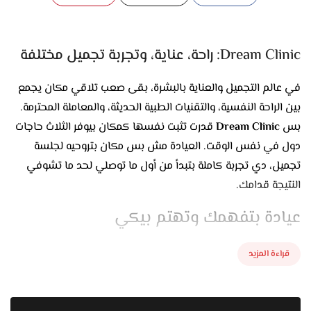
Dream Clinic: راحة، عناية، وتجربة تجميل مختلفة
في عالم التجميل والعناية بالبشرة، بقى صعب تلاقي مكان يجمع
بين الراحة النفسية، والتقنيات الطبية الحديثة، والمعاملة المحترمة.
بس
Dream Clinic
قدرت تثبت نفسها كمكان بيوفر الثلاث حاجات
دول في نفس الوقت. العيادة مش بس مكان بتروحيه لجلسة
تجميل، دي تجربة كاملة بتبدأ من أول ما توصلي لحد ما تشوفي
النتيجة قدامك.
عيادة بتفهمك وتهتم بيكي
اللي يميز Dream Clinic هو إن كل حالة بتتقيم بشكل خاص.
قراءة المزيد
مفيش بروتوكول واحد لكل الناس، كل بشرة وليها طريقة تعامل،
وكل ملامح ليها أسلوب تجميلي مختلف. الدكاترة هناك عندهم
وعي إن الطبيعي هو الأجمل، وإن كل تغيير لازم يكون محسوب