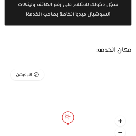
سجّل دخولك للاطّلاع على رقم الهاتف ولينكات
علشان تحافظي على شكلك وتكوني راضية عن النتيجة.
السوشيال ميديا الخاصة بصاحب الخدمة!
خدمات Dream Clinic
إزالة الشعر بالليزر
جلسات الليزر في العيادة بتتعمل بأجهزة حديثة تناسب كل أنواع
مكان الخدمة:
البشرة. عدد الجلسات بيتم تحديده حسب الحالة، وبيتم المتابعة مع
كل عميلة لضمان أفضل نتيجة في أقل وقت ممكن.
اللوكيشن
حقن الفيلر والبوتوكس
سواء عايزة تعالجي خطوط الجبهة أو تعملي تحديد للشفايف أو
الخدود، الجلسات هنا بتتعمل بأسلوب ناعم وطبيعي، من غير ما
تحسي إن شكلك اتغير بشكل مبالغ فيه.
تنظيف عميق للبشرة وجلسات نضارة
جلسات العناية بالبشرة عندهم بتشمل تنظيف، تقشير، ترطيب،
وتغذية. ده بيكون مناسب جدًا للبشرة اللي بتتعرض لعوامل الجو أو