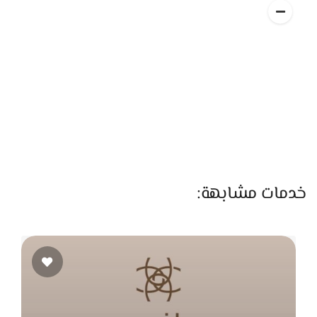
سواء تحت الفستان أو البدلة.
العيادة كمان فيها أحدث أجهزة الليزر، سواء لإزالة الشعر الزائد أو
لتفتيح وتنعيم البشرة. الأجهزة هناك بتناسب كل أنواع البشرة
وبتدي نتائج ممتازة وسريعة. إزالة الشعر بالليزر بقت خطوة أساسية
لأي عروسة أو عريس قبل الفرح، وكمان في جلسات لتفتيح
المناطق الحساسة والركب والكوعين علشان المظهر يكون
متكامل وجذاب في كل التفاصيل.
ومن الخدمات اللي بتكمل التجهيز قبل الفرح جلسات تبييض
الأسنان اللي بتتعامل بأمان تام وبتدي نتيجة فورية بلون طبيعي
خدمات مشابهة:
ومشرق. الابتسامة الحلوة بقت جزء أساسي من الإطلالة، وده
بيخلي الخدمة دي من أكتر الحاجات اللي العرايس والعرسان
بيطلبوها قبل يومهم الكبير.
La Bella Beauty Clinic كمان بتهتم بخدمات الرجالة زي السيدات
بالضبط، لأن العريس كمان محتاج يجهز لنفسه. فيه جلسات تنظيف