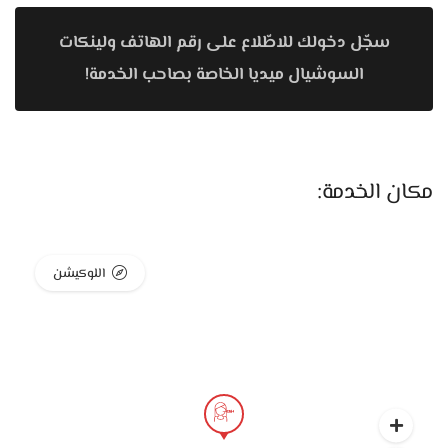
الميكب يثبت كويس والبشرة تبان منورة وطبيعية. العريس كمان
سجّل دخولك للاطّلاع على رقم الهاتف ولينكات
ممكن يعمل جلسة بسيطة تدي لوشه إشراقة وتخليه يبان مريح
ومتألق في الصور والفيديوهات.
السوشيال ميديا الخاصة بصاحب الخدمة!
العيادة كمان متخصصة في الفيلر والبوتوكس اللي بيتعملوا هناك
بدقة عالية جدًا وبأسلوب طبيعي يناسب كل وش. العروسة ممكن
تختار تعمل لمسة خفيفة زي تحديد الشفايف أو رفع الخدود،
مكان الخدمة:
والعريس ممكن يعالج علامات الإرهاق أو الخطوط البسيطة حوالين
العين. الهدف دايمًا إن الملامح تفضل شبهك بس أنعم وأجمل،
من غير مبالغة.
اللوكيشن
كمان La Bella Beauty Clinic فيها قسم كامل لتجميل الجسم،
وده من أهم الحاجات اللي العرايس والعرسان بيحتاجوها قبل
الفرح. العيادة بتقدم جلسات نحت القوام وشد الجلد وتفتيت
الدهون بأحدث الأجهزة، والنتائج بتبان تدريجيًا بطريقة طبيعية
وآمنة. الخدمات دي بتخلي شكل الجسم متناسق وجاهز ليوم الفرح