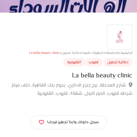
>
>
>
>
La bella beauty clinic
سية
الانشطة
تجهيزات طبية
دكاترة تجميل
اترة تجميل
قليوب
القليوبية
La bella beauty cli
ارع المحطة، برج زعزع الاداري، بجوار بنك القاهرة، خلف مركز
ليوب، الدور الاول، شقة4، قليوب، القليوبية
سجل دخولك وابدأ تجهيز فرحك!