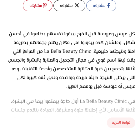
مشاركه
مشاركه
مشاركه
كل عريس وعروسة قبل الفرح بيبقوا نفسهم يطلعوا في أحسن
شكل، وعلشان كده بيدوروا على مكان يهتم بجمالهم بطريقة
آمنة ونتيجتها طبيعية. La Bella Beauty Clinic من المراكز اللي
بقت ليها اسم قوي في مجال التجميل والعناية بالبشرة والجسم،
لأنها بتجمع بين خبرة الدكاترة المتخصصين وأحدث التقنيات، وده
اللي بيخلي النتيجة دايمًا مريحة وواضحة وتدي ثقة كبيرة لكل
عريس أو عروسة قبل يومهم الكبير.
في La Bella Beauty Clinic أول حاجة بيهتموا بيها هي البشرة،
لأنها الأساس لأي إطلالة حلوة ومشرقة. العيادة بتقدم جلسات
تنظيف عميق بتشيل أي شوائب أو دهون زيادة وبتخلي البشرة
قراءة المزيد
ناعمة وصافية. كمان في جلسات نضارة وتفتيح وتوحيد لون الجلد،
ودي من أكتر الجلسات اللي العرايس بيطلبوها قبل الفرح علشان