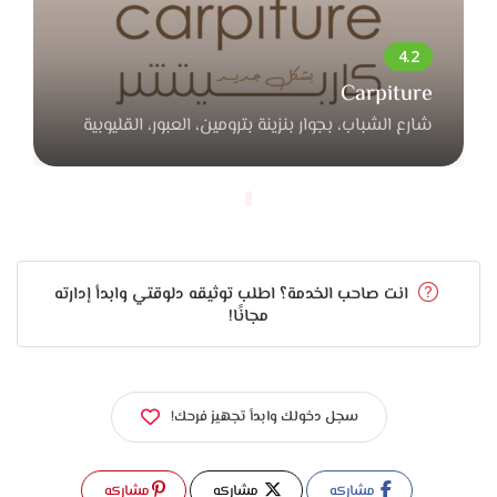
ونضارة أو علاج للهالات السودا بتفرق جدًا في شكل العريس وثقته
قبل اليوم الكبير.
اللي بيميز La Bella Beauty Clinic إنهم بيتعاملوا مع كل حالة
Carpiture
بخطة مخصصة حسب نوع البشرة والجسم والوقت المتاح قبل
شارع الشباب، بجوار بنزينة بترومين، العبور، القليوبية
الفرح. الدكتور أو الأخصائي بيقيم الحالة وبيحدد الجلسات المناسبة
علشان النتيجة تكون مثالية وطبيعية في نفس الوقت.
في النهاية La Bella Beauty Clinic مش مجرد مركز تجميل، لكنها
تجربة فريدة بتجمع بين الرقي، والعناية الحقيقية، والدقة في كل
انت صاحب الخدمة؟ اطلب توثيقه دلوقتي وابدأ إدارته
تفصيلة. المكان بيخليك تحس إنك في أيد أمينة، وبيساعدك تجهز
مجانًا!
ليومك الكبير بثقة وراحة، علشان تبدأ مرحلة جديدة في حياتك وأنت
في أحسن شكل، بشرة نضرة، جسم متناسق، وابتسامة كلها
إشراقة وجمال طبيعي.
سجل دخولك وابدأ تجهيز فرحك!
مشاركه
مشاركه
مشاركه