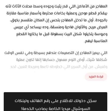
المهاجر من الأماكن اللي قدر يثبت وجوده وسط محلات الأثاث لأنه
بيقدّم قطع مودرن وعملية بخامات محترمة وأسعار مناسبة مقارنة
بالجودة. أول ما تدخل المهاجر بتحس إن المكان متقسم بذوق،
العرض مريح، والألوان هادية ومنسقة، وده بيساعد أي عريس
وعروسة يتخيلوا شكل البيت بسهولة قبل ما يختاروا القطع
المناسبة ليهم.
اللي بيميز المهاجر إن التصميمات عندهم بسيطة وفي نفس الوقت
شكلها شيك. أوض النوم معمول حسابها إنها تكون عملية
وتعيش، من أول السرير اللي خطوطه ناعمة ومريحة للعين، لحد
الدولاب اللي متقسم بطريقة عملية سواء جرار أو بمفصلات.
قراءة المزيد
التشطيب نضيف، والخشب متين، والألوان أغلبها درجات هادية زي
الرمادي، البيج، والجريج، وده بيدّي للأوضة شكل رايق ومناسب
للديكور المودرن.
سجّل دخولك للاطّلاع على رقم الهاتف ولينكات
أما الركنات، فهي من القطع اللي المهاجر متميز فيها. الركنة هناك
السوشيال ميديا الخاصة بصاحب الخدمة!