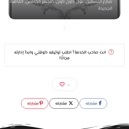
شارع التسعين، مول داون تاون، التجمع الخامس، القاهرة
سرير، دولاب، سفرة، أو ركنة. الشغل المتقن في التركيب بيفرق
الجديدة
جداً في الشكل النهائي وراحة الاستخدام.
وكمان المكان بيدّي ضمان على الأثاث، وده بيدي إحساس بالأمان
إن الحاجة اللي اشتريتها مش بس شكلها جميل، لكنها كمان
مضمونة وتعيش سنين.
انت صاحب الخدمة؟ اطلب توثيقه دلوقتي وابدأ إدارته
مجانًا!
في النهاية المهاجر يعتبر اختيار ممتاز لأي عريس وعروسة بيدوروا
على أثاث مودرن، رايق، وخامته محترمة. القطع عملية، التصميمات
شيك، والخدمة مريحة، والنتيجة بيت شكله متناسق ومريح يليق
ببداية حياة جديدة.
...
مشاركه
مشاركه
مشاركه