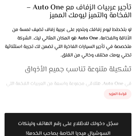
تأجير عربيات الزفاف مع
Auto One
–
الفخامة والتميز ليومك المميز
لو بتخطط ليوم زفافك وبتدور على عربية زفاف تضيف لمسة من
الأناقة والفخامة،
Auto One
هو المكان المثالي ليك. الشركة
متخصصة في تأجير السيارات الفاخرة اللي تضمن لك تجربة استثنائية
تخلي يومك مختلف وخالي من القلق.
تشكيلة متنوعة تناسب جميع الأذواق
في
Auto One
، هتلاقي مجموعة واسعة من العربيات الفخمة اللي
تناسب جميع الأذواق والمناسبات الخاصة. سواء كنت بتميل
قراءة المزيد
للعربيات الكلاسيكية الراقية أو العربية الحديثة اللي بتجمع بين
الأناقة والتكنولوجيا، هتلاقي اللي يناسبك. جميع السيارات متاحة
بحالة ممتازة وبتخضع لفحص دوري لضمان تجربة قيادة مميزة.
سجّل دخولك للاطّلاع على رقم الهاتف ولينكات
خدمة احترافية واهتمام بأدق التفاصيل
السوشيال ميديا الخاصة بصاحب الخدمة!