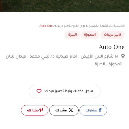
>
>
>
>
Auto One
سية
الانشطة
تجهيزات يوم الفرح
تاجير عربيات
جير عربيات
العجوزة
الجيزة
Auto O
14 شارع النيل الأبيض ، امام صيدلية د/ لبني محمد ، ميدان لبنان
عجوزة ، الجيزة
سجل دخولك وابدأ تجهيز فرحك!
مشاركه
مشاركه
مشاركه