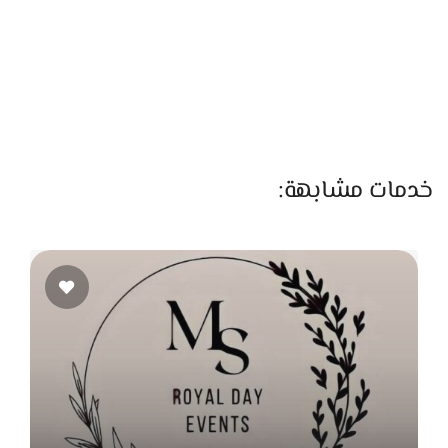
في مواعيد الاستلام والتسليم، وده بيديك راحة أكبر في التخطيط
ليوم زفافك.
سائقين محترفين لراحة وأمان أكبر
لو كنت محتاج راحة أكتر،
Auto One
بيقدم خدمة تأجير السيارة
بسائق محترف. السائقين عندهم خبرة كبيرة في التعامل مع
خدمات مشابهة:
الطرق والزحام، وده بيوفر لك تجربة مريحة وآمنة بدون أي توتر.
تجارب العملاء وآراء إيجابية
العملاء اللي تعاملوا مع
Auto One
بيشيدوا بجودة الخدمة، نظافة
العربيات، الالتزام بالمواعيد، والاحترافية في التعامل. وده بيجعلهم
واحد من أفضل مقدمي خدمات تأجير عربيات الزفاف في السوق.
احجز عربيتك الآن