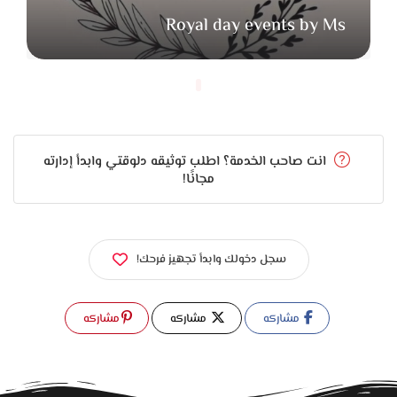
لو عندك أي استفسارات أو محتاج تعرف أكتر عن الباقات المتاحة،
Royal day events by Ms
فريق الدعم في
Auto One
موجود لمساعدتك. الحجز سريع
وسهل، وده بيديك إحساس بالثقة والراحة إنك بتتعامل مع فريق
محترف.
Auto One
هو خيارك الأمثل لعربية زفاف تخلي يومك مليان شياكة
وتميز. احجز الآن واستمتع بيوم زفاف بلا قلق وبأعلى درجات
انت صاحب الخدمة؟ اطلب توثيقه دلوقتي وابدأ إدارته
الفخامة والراحة.
مجانًا!
سجل دخولك وابدأ تجهيز فرحك!
مشاركه
مشاركه
مشاركه