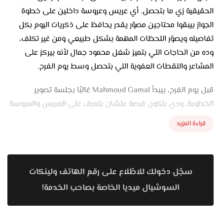
الحقيقية زي ما بتحصل. أي عريس وعروسة داخلين على خطوة
الجواز بيبقوا محتاجين مصوّر يقدر يحافظ على ذكريات اليوم بكل
تفاصيله ويصوّر اللحظات المهمة بشكل طبيعي ومن غير تكلف،
وده من الحاجات اللي بتميز شغل محمود جمال لأنه بيركز على
المشاعر واللقطات العفوية اللي بتحصل وسط يوم الفرح.
قبل يوم الفرح، بيبدأ Mahmoud Gamal غالبًا بجلسة تصوير
الخطوبة، ودي بتكون فرصة علشان يتعرف على العريس والعروسة
ويعرف شخصيتهم وطريقتهم. الجلسة بتبقى بسيطة ومريحة
قراءة المزيد
علشان الكابل يتحركوا براحتهم وتطلع الصور فيها ضحكة طبيعية
ونظرات مليانة إحساس. بيهتم باختيار الأماكن المناسبة والإضاءة
اللي تبرز جمال اللقطة من غير ما تبان متصنعة. ولو الكابل حابب
سجّل دخولك للاطّلاع على رقم الهاتف ولينكات
يعمل بري ويدنج سيشن قبل الفرح، فهو بيشتغل عليه بطريقة
تخليهم يتعودوا على وجود الكاميرا ويكسروا رهبة يوم الفرح.
السوشيال ميديا الخاصة بصاحب الخدمة!
في يوم الفرح نفسه، بيظهر شغل Mahmoud Gamal لأنه بيركز