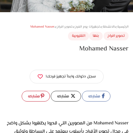
>
>
>
>
Mohamed Nasser
سية
الانشطة
تجهيزات يوم الفرح
تصوير افراح
وير افراح
بنها
القليوبية
Mohamed Nass
سجل دخولك وابدأ تجهيز فرحك!
مشاركه
مشاركه
مشاركه
Mohamed Nasser من المصورين اللي قدروا يظهروا بشكل واضح
في مجال تصوير الأفراح بأسلوب بيعتمد على البساطة وتوثيق