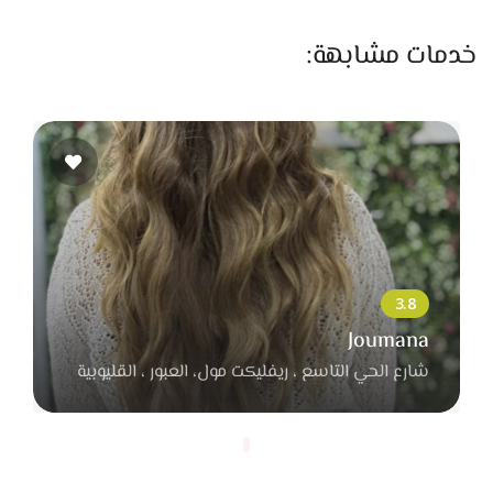
على اللحظات اللي بتعدي بسرعة وممكن محدش ياخد باله منها.
ضحكة بين الأصحاب، حضن من العيلة، نظرة بين العريس والعروسة،
خدمات مشابهة:
أو لحظة فرحة قبل دخول القاعة. اللحظات دي بتكون جزء مهم من
قصة اليوم، وبيحرص إنه يوثقها من غير ما يتدخل أو يغيّر سير
الأحداث، وده بيخلي الصور تطلع عفوية وطبيعية.
وبيخصص وقت مناسب لسيشن العريس والعروسة علشان يظهر
اللوك كامل بكل تفاصيله. السيشن بيكون بسيط ومن غير ضغط،
وبيخلي الحركة طبيعية علشان الصور تطلع فيها إحساس وراحة.
الصور دي بتكون من أهم اللقطات اللي بيحتفظ بيها العريس
والعروسة بعد الفرح.
Joumana
كمان بيهتم بصور العيلة والأصحاب لأنها من الذكريات اللي بتفضل
شارع الحي التاسع ، ريفليكت مول، العبور ، القليوبية
ليها قيمة كبيرة مع الوقت. بيعرف ينظم اللقطات بطريقة بسيطة
تخلي الصورة جميلة وطبيعية في نفس الوقت. بالإضافة لكده
بيصور تفاصيل الفرح اللي العريس والعروسة تعبوا في تجهيزها، زي
الديكور، الإضاءة، شكل القاعة، والورد، وكل التفاصيل اللي بتكمل