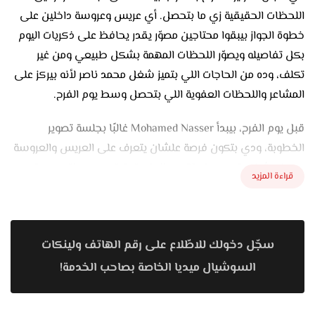
اللحظات الحقيقية زي ما بتحصل. أي عريس وعروسة داخلين على
خطوة الجواز بيبقوا محتاجين مصوّر يقدر يحافظ على ذكريات اليوم
بكل تفاصيله ويصوّر اللحظات المهمة بشكل طبيعي ومن غير
تكلف، وده من الحاجات اللي بتميز شغل محمد ناصر لأنه بيركز على
المشاعر واللحظات العفوية اللي بتحصل وسط يوم الفرح.
قبل يوم الفرح، بيبدأ Mohamed Nasser غالبًا بجلسة تصوير
الخطوبة، ودي بتكون فرصة علشان يتعرف على العريس والعروسة
ويعرف شخصيتهم وطريقتهم. الجلسة بتبقى بسيطة ومريحة
قراءة المزيد
علشان الكابل يتحركوا براحتهم وتطلع الصور فيها ضحكة طبيعية
ونظرات مليانة إحساس. بيهتم باختيار الأماكن المناسبة والإضاءة
اللي تبرز جمال اللقطة من غير ما تبان متصنعة. ولو الكابل حابب
سجّل دخولك للاطّلاع على رقم الهاتف ولينكات
يعمل بري ويدنج سيشن قبل الفرح، فهو بيشتغل عليه بطريقة
تخليهم يتعودوا على وجود الكاميرا ويكسروا رهبة يوم الفرح.
السوشيال ميديا الخاصة بصاحب الخدمة!
في يوم الفرح نفسه، بيظهر شغل Mohamed Nasser لأنه بيركز