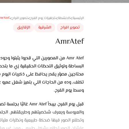
mrAtef
الرئيسية
الانشطة
تجهيزات يوم الفرح
تصوير افراح
>
>
>
>
تصوير افراح
الشرقية
الزقازيق
AmrAtef
Amr Atef من المصورين اللي قدروا يثبت
البساطة وتوثيق اللحظات الحقيقية زي ما بتح
محتاجين مصوّر يقدر يحافظ على ذكريات اليوم
تكلف، وده من الحاجات اللي بتميز شغل عمرو ع
وسط يوم الفرح.
قبل يوم الفرح، بيبدأ 
والعروسة ويعرف شخصيتهم وطريقتهم. الجلسة 
وتطلع الصور فيها ضحكة طبيعية ونظرات مليانة
علشان الصور تطلع بشكل طبيعي ومن غير مبالغ