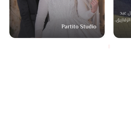
كابل حابب يعمل سيشن بعد الفرح في مكان مختلف أو وقت
ل عبد
لسات وبيطلع صور هادية ومميزة.
الزقازيق،
Partito Studio
لتصوير بالفيديو إلى جانب الصور، وكمان تصوير برومو قصير
مختلف. بالإضافة للتصوير بالدراون اللي بيدي لقطات مميزة
صور والفيديو فبيكون بشكل طبيعي علشان يحافظ على الشكل
تعامل مع العريس والعروسة، لأنه بيعرف يطمنهم ويخليهم
ديو اللي بيطلعوا مليانين حياة ومشاعر حقيقية. أي حد داخل
على خطوة الجواز وعايز توثيق ليومه بشكل بسيط وعصري، هيلاقي إن Amr Atef اختيار مناسب لأنه بيهتم
الوقت.