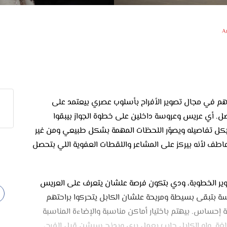
A
وا وجودهم في مجال تصوير الأفراح بأسلوب عصري بيعتمد على
صل. أي عريس وعروسة داخلين على خطوة الجواز بيبقوا
 بكل تفاصيله ويصوّر اللحظات المهمة بشكل طبيعي ومن غير
اطف لأنه بيركز على المشاعر واللقطات العفوية اللي بتحصل
Amr Atef غالبًا بجلسة تصوير الخطوبة، ودي بتكون فرصة علشان يتعرف على العريس
بتبقى بسيطة ومريحة علشان الكابل يتحركوا براحتهم
 إحساس. بيهتم باختيار أماكن مناسبة والإضاءة المناسبة
ة. ولو الكابل حابب يعمل بري ويدنج سيشن قبل الفرح،