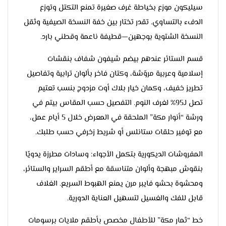
سيليكون موزع بخياطة غرف صغيرة تمنع التكتل وتوزع
الدفء بالتساوي. تقدر تختار بين خفة النسخة الصيفية وثقل
النسخة الشتوية بوجهين—قطيفة ناعمة وقطني بارد.
قسم الستائر عندهم بيضم شيفون شفاف بنقشات
إسلامية وعربية مروّشة، وكتان فاخر بألوان ترابية وتفاصيل
تطريز خفيف، وكمان خيار بلاك أوت مزدوج بنسب تعتيم
تصل لـ95% لغرف النوم. التفصيل حسب المقاس بيتم في
ورشة “أنوار مكة” الملحقة في المعرض خلال 5 أيام عمل،
مع توفير حلقات ستانلس أو شريط زخرفي حسب طلبك.
المفروشات الديكورية بتكمل الأجواء: وسادات مطرزة يدويًا
بنقوش مبهجة وألوان متناسقة مع أطقم السراير والستائر،
ومحشوة بحشو فايبر مرن يمنع الهبوط السريع. الغلاف
قابل للفك والغسيل لتسهيل العناية الدورية.
خط “ثمار مكة” للأطفال مخصص بأطقم ملايات برسومات