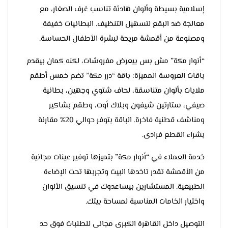
إسلامية بسيطة وألوان هادئة تناسب غرف الصغار، مع
معالجة ضد البقع لتسهيل التنظيف. البطانيات خفيفة
ومصنوعة من أقمشة مريحة لبشرة الأطفال الحساسة.
“أنوار مكة” مش بس بيعرض مفروشات، لكنه كمان بيقدم
باقات العروسة المميزة: باقة “درر مكة” تضم خمس أطقم
ملايات بألوان متناسقة، لحاف شتوي وجهين، بطانية
صيفي، ستارتين شيفون وبلاك أوت، وطقم بشاكير
ومناشف قطنية فاخرة. الباقة بتوفر حوالي 20% مقارنة
بشراء القطع فرادى.
خدمة العملاء في “أنوار مكة” بتميزها توفير عينات مجانية
من الأقمشة تقدر تاخدها البيت وتجربها تحت الإضاءة
الطبيعية. المستشارين بيساعدوك في تنسيق الألوان
واختيار الخامات المناسبة لمساحة بيتك.
التوصيل داخل القاهرة الكبري مجاني للطلبات فوق حد