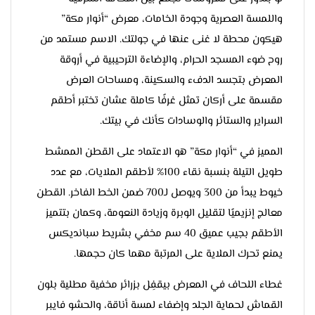
واللمسة العصرية وجودة الخامات، معرض “أنوار مكة”
هيكون محطة لا غنى عنها في جولتك. الاسم مستمد من
روح ضوء المسجد الحرام، والإضاءة الترحيبية في أروقة
المعرض بتجسد الدفء والسكينة، ومساحات العرض
مقسمة على أركان تمثل غرفًا كاملة عشان تختبر أطقم
السراير والستائر والوسادات كأنك في بيتك.
المميز في “أنوار مكة” هو الاعتماد على القطن الممشط
طويل التيلة بنسبة نقاء 100% لأطقم الملايات، مع عدد
خيوط يبدأ من 300 ويوصل لـ700 ضمن الخط الفاخر. القطن
معالج إنزيميًا لتقليل الوبرة وزيادة النعومة، وكمان بتتميز
الأطقم بجيب عميق 40 سم مخفي بشريط سبانديكس
يمنع تحرك الملاية على المرتبة مهما كان حجمها.
غطاء اللحاف في المعرض بيقفِل بزرائر مخفية مطلية بلون
القماش لحماية الجلد وإضفاء لمسة أناقة، والحشو فايبر