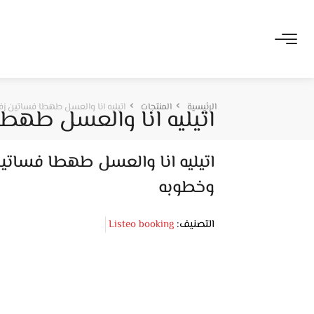
الرئيسية
المنتجات
اتيليه انا والعسل طهطا فساتين ز
اتيليه انا والعسل طهط
اتيليه انا والعسل طهطا فساتي
وخطوبه
التصنيف:
Listeo booking