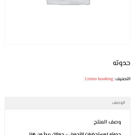
حدوته
التصنيف:
Listeo booking
الوصف
وصف المنتج
حدوته لمستحضرات التجميل – جمالك يبدأ من هنا