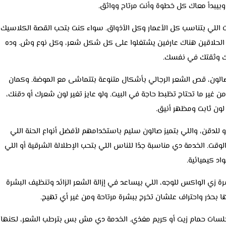
وبيبدأ معاك كل خطوة وأنت مرتاح وواثق.
 اللي بتناسب كل الأعمار وكل الأذواق. سواء كنت بتحب القصة الكلاسيك
 الحلاقين هناك عارفين يشتغلوا على كل شكل شعر، وكل نوع وش. وده
لك وثقتك في نفسك.
الون، قص الشعر الرجالي بأشكال متنوعة بتتماشى مع الموضة. وكمان
 غير ما تحتاج تظبط حاجة في البيت. ولو عايز تغير لون شعرك أو دقنك،
 لون ثابت ومظهر أنيق.
و للدقن، واللي بتميز صالون سليم باستخدامهم لأفضل أنواع الحنة اللي
ت. الخدمة دي مناسبة جدًا للناس اللي بتحب الإطلالة الشرقية أو اللي
د كيميائية.
 زي الواكس للوجه، اللي بيساعد في إزالة الشعر الزائد وتنظيف البشرة
ا بحذر واحتراف علشان تخرج ببشرة مرتاحة ومن غير أي تهيج.
لسات حمام زيت أو كريم مغذي. الخدمة دي مش بس بترطب الشعر، لكنها