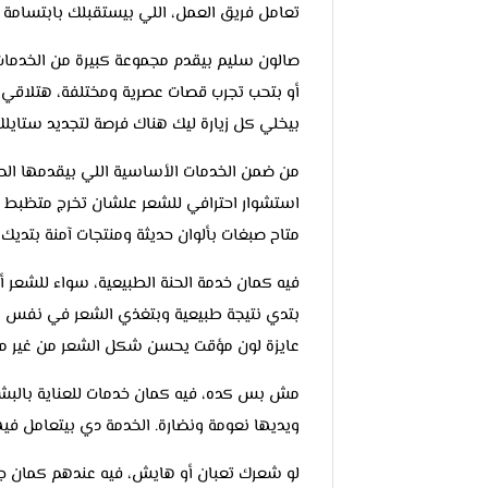
تعامل فريق العمل، اللي بيستقبلك بابتسامة 
صالون سليم بيقدم مجموعة كبيرة من الخدمات
أو بتحب تجرب قصات عصرية ومختلفة، هتلاقي
بيخلي كل زيارة ليك هناك فرصة لتجديد ستاي
من ضمن الخدمات الأساسية اللي بيقدمها الص
استشوار احترافي للشعر علشان تخرج متظبط من
متاح صبغات بألوان حديثة ومنتجات آمنة بتديك
فيه كمان خدمة الحنة الطبيعية، سواء للشعر أ
بتدي نتيجة طبيعية وبتغذي الشعر في نفس الوق
عايزة لون مؤقت يحسن شكل الشعر من غير موا
مش بس كده، فيه كمان خدمات للعناية بالبشرة
ويديها نعومة ونضارة. الخدمة دي بيتعامل فيه
لو شعرك تعبان أو هايش، فيه عندهم كمان ج