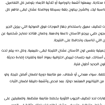
تاجة، بيعملوا أشعة بانورامية أو ثلاثية الأبعاد بتوضح كل التفاصيل،
اسبة ليك، والشرح بيكون بلغة بسيطة وواضحة عشان تبقى فاهم كل
ت تنظيف عميق باستخدام جهاز الموجات فوق الصوتية اللي بيزيل الجير
بمعجون طبي بيرجع الأسنان ناعمة ولامعة. وكمان هتاخد نصايح شخصية عن
ن اللي تناسبك وتحافظ على النتيجة.
يلية بنفس لون الأسنان عشان النتيجة تبقى طبيعية، وكل ده بيتم تحت
سنانك، فيه جلسات تبييض احترافية بمواد آمنة وتقنيات إضاءة حديثة
ون الجديد أطول فترة.
لفة، سواء معدني أو شفاف، مع متابعة دورية لضمان أفضل نتيجة. ولو
 التيتانيوم المعتمد دوليًا، بعد فحص وأشعة دقيقة لضمان الثبات
لتهابات لحد تنظيف الجيوب اللثوية بخطط متابعة منتظمة. وللمقبلين على