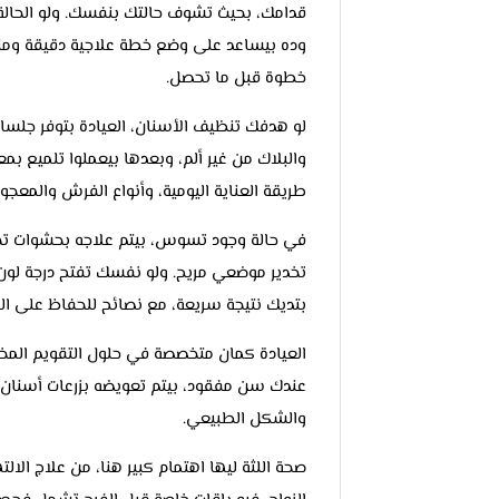
قدامك، بحيث تشوف حالتك بنفسك. ولو الحالة مح
وده بيساعد على وضع خطة علاجية دقيقة ومن
خطوة قبل ما تحصل.
لو هدفك تنظيف الأسنان، العيادة بتوفر جلسا
والبلاك من غير ألم، وبعدها بيعملوا تلميع 
طريقة العناية اليومية، وأنواع الفرش والمعجو
في حالة وجود تسوس، بيتم علاجه بحشوات تجم
تخدير موضعي مريح. ولو نفسك تفتح درجة لون أ
بتديك نتيجة سريعة، مع نصائح للحفاظ على الل
العيادة كمان متخصصة في حلول التقويم المخت
عندك سن مفقود، بيتم تعويضه بزرعات أسنان من
والشكل الطبيعي.
صحة اللثة ليها اهتمام كبير هنا، من علاج الا