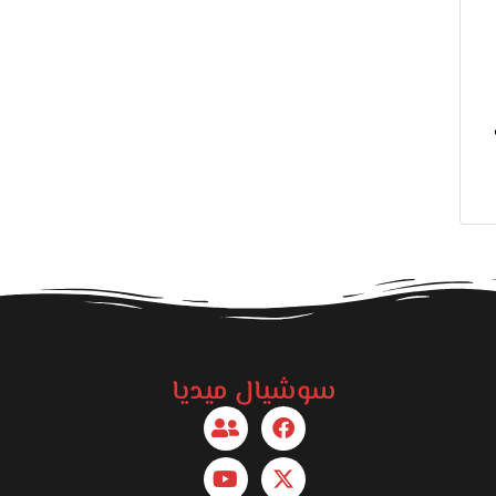
نة 100%.
سوشيال ميديا