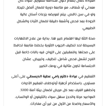
العيادة كمان بتقدم حلول متكاملة للتقويم، سواء كان
معدني أو شفاف، مع متابعة دورية لضمان أفضل نتيجة.
ولو في سن ناقص، بيتم تعويضه بزرعات أسنان عالية
الجودة بعد فحص وأشعة دقيقة لضمان الثبات والشكل
الطبيعي.
صحة اللثة ليها اهتمام كبير هنا، بداية من علاج الالتهابات
البسيطة لحد تنظيف الجيوب اللثوية بخطط متابعة تحافظ
على صحتها. وللمقبلين على الزواج، فيه باقات خاصة قبل
الفرح تشمل فحص شامل، تنظيف، وتبييض، عشان
الابتسامة تكون مثالية في يومك الكبير.
التعقيم في
عيادة دكتور رامي عطية الديسطي
على أعلى
مستوى، باستخدام أجهزة أوتوكلاف لتعقيم الأدوات
وتطهير الغرف بعد كل مريض لضمان بيئة آمنة 100%.
المواعيد مرنة والحجز سهل سواء بالتليفون أو الواتساب،
والأسعار واضحة من الأول من غير أي مفاجآت.