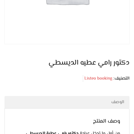
دكتور رامي عطيه الديسطي
التصنيف:
Listeo booking
الوصف
وصف المنتج
من أول ما تدخل عيادة
دكتور رامي عطية الديسطي