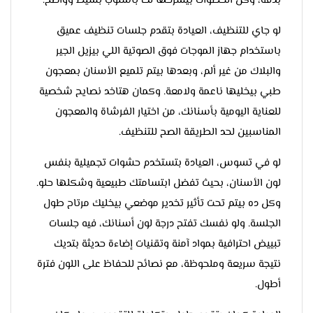
بدقة، وكل الخطوات بيشرحها لك بأسلوب بسيط وواضح.
لو جاي للتنظيف، العيادة بتقدم جلسات تنظيف عميق
باستخدام جهاز الموجات فوق الصوتية اللي بيزيل الجير
والبلاك من غير ألم، وبعدها بيتم تلميع الأسنان بمعجون
طبي بيخليها ناعمة ولامعة. وكمان هتاخد نصايح شخصية
للعناية اليومية بأسنانك، من اختيار الفرشاة والمعجون
المناسبين لحد الطريقة الصح للتنظيف.
لو في تسوس، العيادة بتستخدم حشوات تجميلية بنفس
لون الأسنان، بحيث تفضل ابتسامتك طبيعية وشكلها حلو.
وكل ده بيتم تحت تأثير تخدير موضعي بيخليك مرتاح طول
الجلسة. ولو نفسك تفتح درجة لون أسنانك، فيه جلسات
تبييض احترافية بمواد آمنة وتقنيات إضاءة حديثة بتديك
نتيجة سريعة وملحوظة، مع نصائح للحفاظ على اللون فترة
أطول.