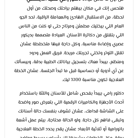
هتحس إنك في مكان بيهتم براحتك وصحتك من أول
لحظة، من الاستقبال الهادئ والمعاملة الراقية، لحد الجو
العام اللي بيخليك مطمئن ومرتاح حتى لو كنت من الناس
اللي بتقلق من دكاترة الأسنان. العيادة متصممة بديكور
عصري وإضاءة مناسبة، وكل حاجة فيها متخططة عشان
تقلل التوتر وتخلي تجربتك مريحة. فريق العمل ودود
ومنظم، بيبدأ معاك بتسجيل بياناتك الطبية بدقة، وبيسألك
عن أي أدوية أو حساسية قبل ما تبدأ الجلسة، عشان الخطة
العلاجية تكون مناسبة 100% ليك.
دكتور رامي بيبدأ بفحص شامل للأسنان واللثة باستخدام
أحدث الأجهزة والكاميرات الرقمية اللي بتعرض صور واضحة
على الشاشة قدامك، عشان تشوف بنفسك حالة أسنانك
وتبقى فاهم كل حاجة. ولو الحالة محتاجة، بيتم عمل أشعة
بانورامية أو ثلاثية الأبعاد عشان يقدر يحدد الخطة العلاجية