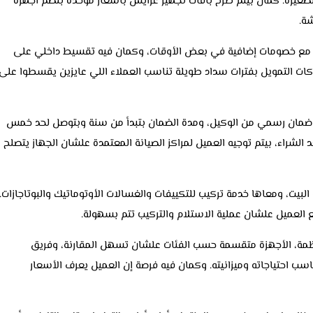
لصغيرة. كمان بيتم طرح باقات تجهيز عرايس بأسعار موحدة بتضم أجهزة
شة.
ش مع خصومات إضافية في بعض الأوقات، وكمان فيه تقسيط داخلي على
ات التمويل بفترات سداد طويلة تناسب العملاء اللي عايزين يقسطوا على
باع في Top Tech كلها عليها ضمان رسمي من الوكيل، ومدة الضمان بتبدأ من سنة وبتوصل لحد خمس
شراء، بيتم توجيه العميل لمراكز الصيانة المعتمدة علشان الجهاز يتصلح
البيت، ومعاها خدمة تركيب للتكييفات والغسالات الأوتوماتيك والبوتاجازات.
ع العميل علشان عملية الاستلام والتركيب تتم بسهولة.
To بتكون سهلة ومنظمة، الأجهزة متقسمة حسب الفئات علشان تسهل المقارنة، وفريق
ناسب احتياجاته وميزانيته. وكمان فيه فرصة إن العميل يعرف الأسعار