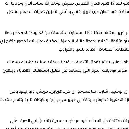
نصف أوتوماتيك، وبسعات مختلفة تبدأ من 7 كيلو لحد 12 كيلو. كمان المعرض بيعرض بوتاجازات ستاند ألون وبوتاجازات
مطابخ. فيه كمان ديب فريزر أفقي ورأسي لتخزين كميات الطعام بشكل
الشاشات واحدة من الأجهزة اللي واخدة اهتمام كبير، ومتوفر منها LED وسمارت بمقاسات من 32 بوصة لحد 65 بوصة
 متابعة الأفلام بجودة عالية. الأجهزة الصغيرة كمان ليها حضور واضح زي
اطات، العجانات، الهاند بلندر، والمراوح.
ه كمان بيهتم بمجال التكييفات. فيه تكييفات سبليت وشباك بسعات
 حصان لحد 3 حصان، وكمان متوفر موديلات انفرتر اللي بتساعد في تقليل استهلاك الكهرباء وبتكون
عروفة زي توشيبا، شارب، سامسونج، إل جي، كريازي، فريش، وتورنيدو. وفي
جهزة الصغيرة فمتوفر ماركات زي فيليبس وبراون وماركات تانية بتقدم منتجات
ة وبتناسب مستويات مختلفة من العملاء. فيه عروض موسمية بتتعمل في الصيف على