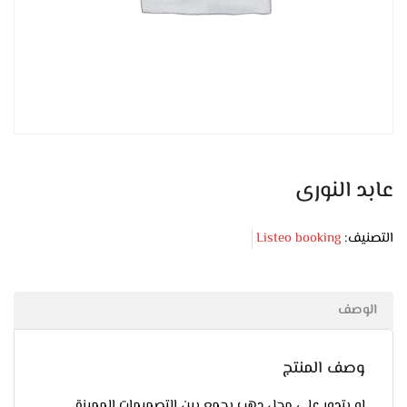
عابد النورى
التصنيف:
Listeo booking
الوصف
وصف المنتج
لو بتدور على محل دهب يجمع بين التصميمات المميزة