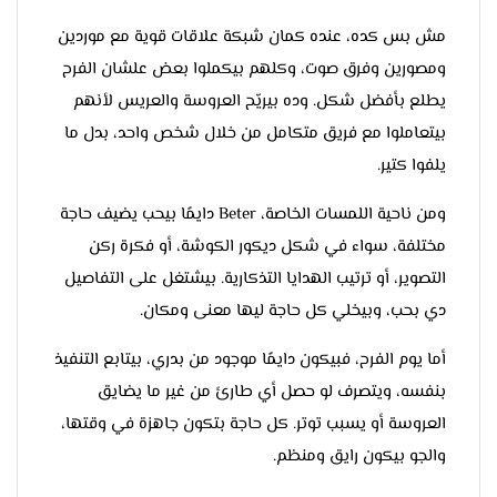
مش بس كده، عنده كمان شبكة علاقات قوية مع موردين
ومصورين وفرق صوت، وكلهم بيكملوا بعض علشان الفرح
يطلع بأفضل شكل. وده بيريّح العروسة والعريس لأنهم
بيتعاملوا مع فريق متكامل من خلال شخص واحد، بدل ما
يلفوا كتير.
ومن ناحية اللمسات الخاصة، Beter دايمًا بيحب يضيف حاجة
مختلفة، سواء في شكل ديكور الكوشة، أو فكرة ركن
التصوير، أو ترتيب الهدايا التذكارية. بيشتغل على التفاصيل
دي بحب، وبيخلي كل حاجة ليها معنى ومكان.
أما يوم الفرح، فبيكون دايمًا موجود من بدري، بيتابع التنفيذ
بنفسه، ويتصرف لو حصل أي طارئ من غير ما يضايق
العروسة أو يسبب توتر. كل حاجة بتكون جاهزة في وقتها،
والجو بيكون رايق ومنظم.