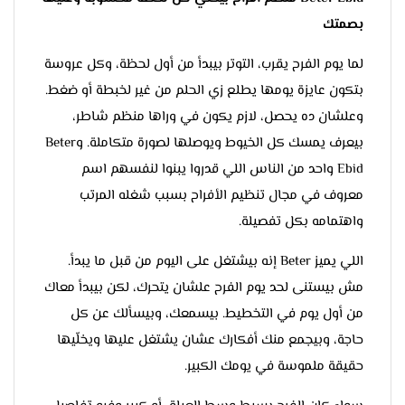
بصمتك
لما يوم الفرح يقرب، التوتر بيبدأ من أول لحظة، وكل عروسة
بتكون عايزة يومها يطلع زي الحلم من غير لخبطة أو ضغط.
وعلشان ده يحصل، لازم يكون في وراها منظم شاطر،
بيعرف يمسك كل الخيوط ويوصلها لصورة متكاملة. وBeter
Ebid واحد من الناس اللي قدروا يبنوا لنفسهم اسم
معروف في مجال تنظيم الأفراح بسبب شغله المرتب
واهتمامه بكل تفصيلة.
اللي يميز Beter إنه بيشتغل على اليوم من قبل ما يبدأ.
مش بيستنى لحد يوم الفرح علشان يتحرك، لكن بيبدأ معاك
من أول يوم في التخطيط. بيسمعك، وبيسألك عن كل
حاجة، وبيجمع منك أفكارك عشان يشتغل عليها ويخلّيها
حقيقة ملموسة في يومك الكبير.