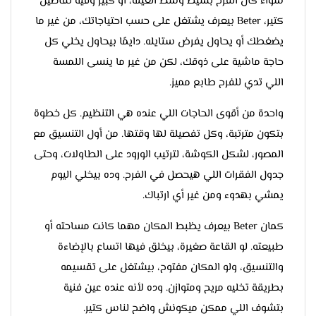
سواء كان الفرح بسيط وسط العيلة، أو كبير وفيه تفاصيل
كتير، Beter بيعرف يشتغل على حسب احتياجاتك، من غير ما
يضغطك أو يحاول يفرض ستايله. دايمًا بيحاول يخلي كل
حاجة ماشية على ذوقك، لكن من غير ما ينسى اللمسة
اللي تدي للفرح طابع مميز.
واحدة من أقوى الحاجات اللي عنده هي التنظيم. كل خطوة
بتكون مترتبة، وكل تفصيلة لها وقتها. من أول التنسيق مع
المصور، لشكل الكوشة، لترتيب الورود على الطاولات، وحتى
جدول الفقرات اللي هيحصل في الفرح. وده بيخلي اليوم
يمشي بهدوء ومن غير أي ارتباك.
كمان Beter بيعرف يظبط المكان مهما كانت مساحته أو
طبيعته. لو القاعة صغيرة، بيخلق فيها اتساع بالإضاءة
والتنسيق، ولو المكان مفتوح، بيشتغل على تقسيمه
بطريقة تخليه مريح ومتوازن. وده لأنه عنده عين فنية
بتشوف اللي ممكن ميكونش واضح لناس كتير.