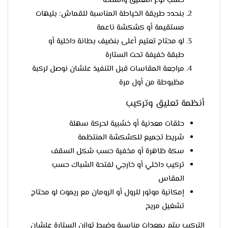
حسب نوع التعليق والسكة
بنحدد طريقة الخياطة المناسبة للقماش: بليهات
مستقيمة أو كشكشة ناعمة
لو محتاج تعتيم أعلى بنضيف بطانة داخلية أو
طبقة خفيفة تحت الستارة
مراجعة المقاسات قبل التنفيذ علشان نوصل لركبة
مظبوطة من أول مرة
أنظمة تعليق وتركيب
حلقات معدنية أو خشبية لحركة سهلة
شريط تجميع للكشكشة المنتظمة
سكة ظاهرة أو مخفية حسب شكل السقف
تركيب داخلي أو خارجي لفتحة الشباك حسب
المقاس
إمكانية موتور للرول أو الرومان مع ريموت لو محتاج
تشغيل مريح
التركيب بيتم بمعدات مناسبة وضبط توازن الستارة علشان