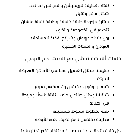
تفتة وقطيفة للريسبشن والمجالس لما تحب
شكل مرتب وتقيل
ستارة مزدوجة طبقة خفيفة وطبقة تقيلة علشان
تتحكم في الخصوصية والضوء
رول بلايند ورومان وشرائح أفقية للمساحات
المودرن والفتحات الصغيرة
خامات أقمشة تمشي مع الاستخدام اليومي
بوليستر سهل الغسيل ومناسب للأماكن المعرضة
للحركة
شيفون وفوال خفيفين وتجفيفهم سريع
شانيليا وكتان صناعي خامات ثابتة شكلًا ومريحة
في العناية
تفتة بخطوط سقوط مستقيمة
قطيفة بملمس ناعم تضيف دفء للأوضة
كل خامة متاحة بدرجات سماكة مختلفة، تقدر تختار منها