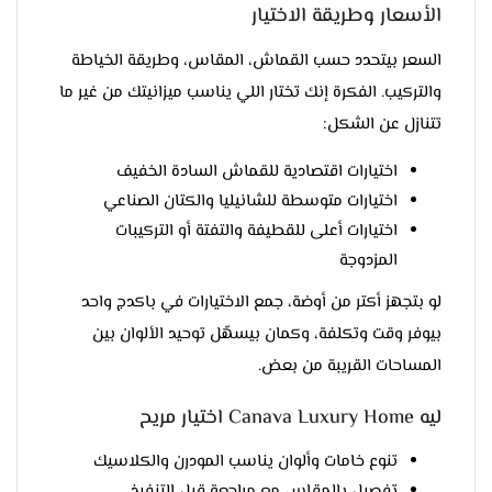
الأسعار وطريقة الاختيار
السعر بيتحدد حسب القماش، المقاس، وطريقة الخياطة
والتركيب. الفكرة إنك تختار اللي يناسب ميزانيتك من غير ما
تتنازل عن الشكل:
اختيارات اقتصادية للقماش السادة الخفيف
اختيارات متوسطة للشانيليا والكتان الصناعي
اختيارات أعلى للقطيفة والتفتة أو التركيبات
المزدوجة
لو بتجهز أكتر من أوضة، جمع الاختيارات في باكدج واحد
بيوفر وقت وتكلفة، وكمان بيسهّل توحيد الألوان بين
المساحات القريبة من بعض.
ليه Canava Luxury Home اختيار مريح
تنوع خامات وألوان يناسب المودرن والكلاسيك
تفصيل بالمقاس مع مراجعة قبل التنفيذ