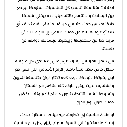
إطلالات متناسقة تناسب كل المناسبات. أسلوبها بيجمع
بين البساطة والاهتمام بالتفاصيل، وده بيخلي شغلها
دايمًا يعكس جمال طبيعي من غير ما يبقى فيه تكلف. أي
بنت أو عروسة بتتعامل معاها بتلاقي إن اللوك النهائي
قريب جدًا من شخصيتها وبيخليها مبسوطة وواثقة من
نفسها.
في شغل العرايس، إسراء بتركز على إنها تدي كل عروسة
شكل خاص بيها. بتبدأ باختيار كريم الأساس اللي يليق مع
لون بشرتها ونوعها، وبعد كده تختار ألوان متناسقة للعيون
والشفايف بحيث يبقى اللوك كله متناغم مع الفستان
وتسريحة الشعر. النتيجة بتكون مكياج ناعم وثابت يفضل
معاها طول يوم الفرح.
لو عندك مناسبة زي خطوبة، عيد ميلاد، أو سهرة خاصة،
إسراء عندها خبرة في تنسيق مكياج يليق بكل نوع مناسبة.