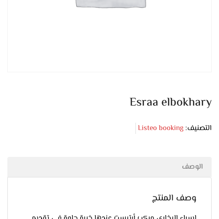
Esraa elbokhary
التصنيف:
Listeo booking
الوصف
وصف المنتج
إسراء البخاري ميكب أرتيست عندها خبرة حلوة في تقديم