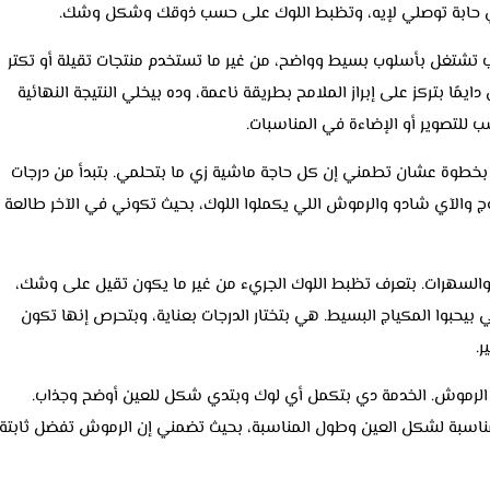
حابة توصلي لإيه، وتظبط اللوك على حسب ذوقك وشكل وشك.
حب تشتغل بأسلوب بسيط وواضح، من غير ما تستخدم منتجات تقيلة أو تكتر
ًا بتركز على إبراز الملامح بطريقة ناعمة، وده بيخلي النتيجة النهائية
تصوير أو الإضاءة في المناسبات.
خطوة عشان تطمني إن كل حاجة ماشية زي ما بتحلمي. بتبدأ من درجات
وج والآي شادو والرموش اللي يكملوا اللوك، بحيث تكوني في الآخر طالعة
 والسهرات. بتعرف تظبط اللوك الجريء من غير ما يكون تقيل على وشك،
بيحبوا المكياج البسيط. هي بتختار الدرجات بعناية، وبتحرص إنها تكون
ر.
 الرموش. الخدمة دي بتكمل أي لوك وبتدي شكل للعين أوضح وجذاب.
مناسبة لشكل العين وطول المناسبة، بحيث تضمني إن الرموش تفضل ثابتة