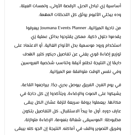
أساسية زي تبادل الدبل، الرقصة الأولى، ولمسات العيلة،
وده بيخلي الألبوم يوثق كل اللحظات المهمة.
من ناحية الميزانية، Joumana Events Planner بيعرفوا
يقدموا حلول ذكية. ممكن يقترحوا بدائل عملية زي
استخدام ورود موسمية بدل الأنواع الغالية، أو الاعتماد على
توزيع إضاءة قوي يغني عن تفاصيل ديكور كتير. الهدف
دايمًا إن النتيجة تطلع أنيقة وتناسب شخصية العروسين
وفي نفس الوقت متوافقة مع الميزانية.
في يوم الفرح، الفريق بيوصل بدري جدًا. بيراجعوا القاعة،
يشيكوا على الصوت والإضاءة، ويتأكدوا إن كل حاجة في
مكانها. بيعملوا بروفة سريعة للزفة عشان الكل يبقى
عارف دوره. أول ما يبدأ الاستقبال، كل التفاصيل بتكون
مظبوطة: الموسيقى شغالة بنعومة، الإضاءة متوازنة،
وفريق التصوير واقف في أماكنه. النتيجة إن الجو كله بيبقى