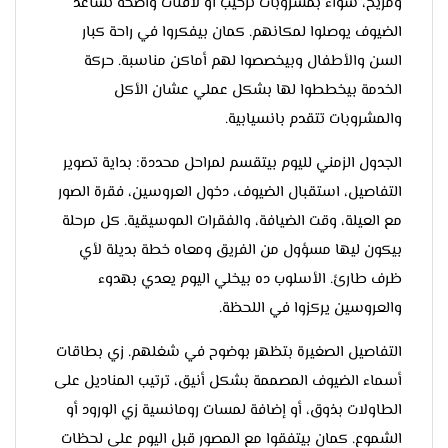
ومريح، سواء بمشروبات ترحيب أو لافتات واضحة تساعد
الضيوف يوصلوا لمكانهم. كمان بيفكروا في راحة كبار
السن والأطفال وبيخصصوا لهم أماكن مناسبة. حركة
الخدمة بيخططوا لها بشكل عملي عشان الأكل
والمشروبات تتقدم بانسيابية.
الجدول الزمني لليوم بيتقسم لمراحل محددة: بداية تصوير
التفاصيل، استقبال الضيوف، دخول العروسين، فقرة الصور
مع العيلة، وقت الضيافة، والفقرات الموسيقية. كل مرحلة
بيكون ليها مسؤول من الفريق ومعاه خطة بديلة لأي
ظرف طارئ. الأسلوب ده بيخلي اليوم يعدي بهدوء
والعروسين يركزوا في اللحظة.
التفاصيل الصغيرة بتظهر بوضوح في شغلهم. زي بطاقات
أسماء الضيوف المصممة بشكل أنيق، ترتيب المناديل على
الطاولات بذوق، أو إضافة لمسات رومانسية زي الورود أو
الشموع. كمان بيتفقوا مع المصور قبل اليوم على لحظات