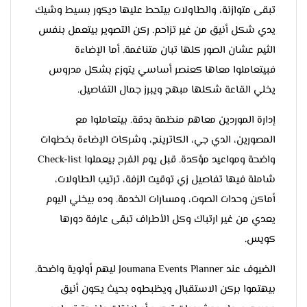
تبقى متوازنة، والطاولات بيتحط عليها ديكور بسيط وشيك
يدي شكل أنيق من غير تزاحم. ركن التصوير بيتعمل بنفس
الثيم عشان الصور كلها تبان متناغمة. أما الإضاءة
فبيتعاملوا معاها كعنصر أساسي يتوزع بشكل مدروس
يخلي القاعة شكلها مبهج ويبرز جمال التفاصيل.
إدارة الموردين معاهم منظمة بدقة. بيتعاملوا مع
المصورين، الدي جي، الكاترينج، وشركات الإضاءة بخطوات
واضحة ومواعيد مؤكدة. قبل يوم الفرح بيعملوا Check-list
شاملة فيها تفاصيل زي توقيت الزفة، ترتيب الطاولات،
أماكن وحدات الصوت، ومسارات الخدمة. وده بيخلي اليوم
يعدي من غير ارتباك وكل الأطراف تبقى عارفة دورها
كويس.
الضيوف عند Joumana Events Planner ليهم أولوية واضحة.
بيهتموا بركن الاستقبال ويظبطوه بحيث يكون أنيق