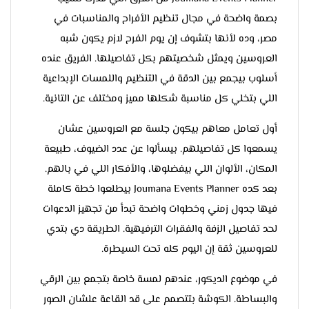
بصمة واضحة في مجال تنظيم الأفراح والمناسبات في
مصر، وده لأنها بتشوف إن يوم الفرح لازم يكون شبه
العروسين ويمثل شخصيتهم بكل تفاصيلها. الفريق عنده
أسلوب بيجمع بين الدقة في التنظيم واللمسات الإبداعية
اللي بتخلي كل مناسبة شكلها مميز ومختلف عن التانية.
أول تعامل معاهم بيكون جلسة مع العروسين عشان
يسمعوا كل تفاصيلهم. بيسألوا عن عدد الضيوف، طبيعة
المكان، الألوان اللي بيفضلوها، والأفكار اللي في بالهم.
بعد كده Joumana Events Planner بيطلعوا خطة كاملة
فيها جدول زمني وخطوات واضحة تبدأ من تجهيز الدعوات
لحد تفاصيل الزفة والفقرات الترفيهية. الطريقة دي بتدي
للعروسين ثقة إن اليوم كله تحت السيطرة.
في موضوع الديكور، عندهم لمسة خاصة بتجمع بين الرقي
والبساطة. الكوشة بتتصمم على قد القاعة علشان الصور