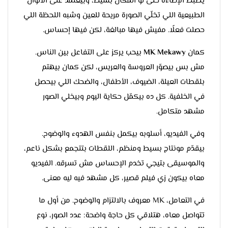
يظبط الإضاءة حتى لو المكان بسيط، وبيعتمد على الألوان
الطبيعية اللي تخلّي الصورة مريحة للعين وشبه اللحظة اللي
حصلت فعلًا. مفيش فيها مبالغة، لكن فيها إحساس.
كمان
MK Mekawy
بيحب يركز على التفاعل بين الناس.
مش بس بيصوّر العروسة والعريس، لكن كمان بيهتم
بلقطات العيلة، الضيوف، الأطفال، والضحك اللي بيحصل
في الخلفية. كل ده بيكمّل حكاية اليوم وبيخلي الصور
مشهد متكامل.
وفي الفيديو، أسلوبه بيكمل بنفس الهدوء والوضوح.
بيقدّم مونتاج بسيط ومنظم، اللقطات بتتجمع بشكل ناعم،
والموسيقى بتيجي تخدم الإحساس مش تسرقه. الفيديو
معاه بيكون زي فيلم قصير، كل مشهد فيه ليه معنى.
في التعامل، MK معروف بالالتزام والوضوح. من أول ما
تتواصل معاه، هتلاقي كل حاجة واضحة: عدد الصور، نوع