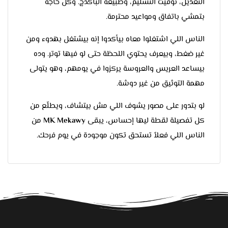
التعديل، توقيت التسليم، وطبيعة الباكدچ. وكل حاجة
بتمشي باتفاق ومواعيد محترمة.
الناس اللي اشتغلوا معاه بيأكدوا إنه بيشتغل بهدوء ومن
غير ضغط، وبيعرف يحتوي اللحظة حتى لو فيها توتر. وده
بيساعد العريس والعروسة يركزوا في يومهم، وهو يتولى
مهمة التوثيق من غير دوشة.
لو بتدور على مصور يشوف اللي مش بيتشاف، ويطلّع من
كل تفصيلة لقطة ليها إحساس، يبقى
MK Mekawy
من
الناس اللي فعلاً تستحق تكون موجودة في يوم فرحك.