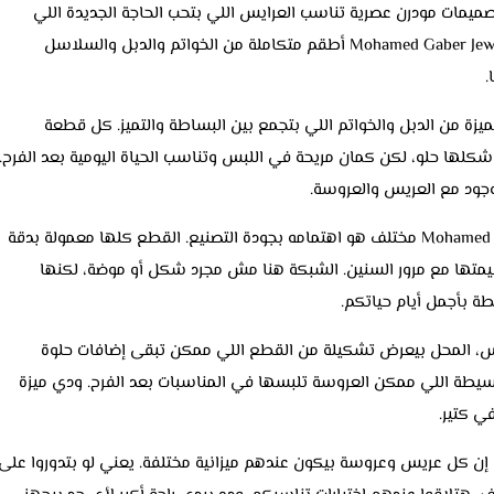
ميمات مودرن عصرية تناسب العرايس اللي بتحب الحاجة الجديدة اللي
ماشية مع الموضة. العروسة هتلاقي في Mohamed Gaber Jewelry أطقم متكاملة من الخواتم والدبل والسلاسل
.
ميزة من الدبل والخواتم اللي بتجمع بين البساطة والتميز. كل قطعة
كلها حلو، لكن كمان مريحة في اللبس وتناسب الحياة اليومية بعد الفرح.
وجود مع العريس والعروسة.
واحدة من الحاجات اللي بتخلي Mohamed Gaber Jewelry مختلف هو اهتمامه بجودة التصنيع. القطع كلها معمولة بدقة
متها مع مرور السنين. الشبكة هنا مش مجرد شكل أو موضة، لكنها
 بأجمل أيام حياتكم.
س، المحل بيعرض تشكيلة من القطع اللي ممكن تبقى إضافات حلوة
لبسيطة اللي ممكن العروسة تلبسها في المناسبات بعد الفرح. ودي ميزة
ي كتير.
 Mohamed Gaber Jewelry بتراعي إن كل عريس وعروسة بيكون عندهم ميزانية مختلفة. يعني لو بتدوروا على