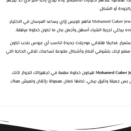
، هتلاقوا عندهم اختيارات تناسبكم. وده بيدي راحة أكبر لأي حد بيجهز
الجودة أو الشكل.
التعامل هناك كمان مريح جدًا. الفريق في Mohamed Gaber Jewelry فاهم كويس إزاي يساعد العرسان في الاختيار،
 وده بيخلي تجربة الشراء أسهل وأجمل بدل ما تكون خطوة مرهقة.
استمرار، فدايمًا هتلاقي موديلات جديدة تناسب أي عروس بتحب تكون
ر ممتع لإنك بتشوفي أفكار وأشكال متنوعة تساعدك تلاقي الحاجة اللي
Mohamed Gaber J
هيكون خطوة مهمة في تجهيزاتك للجواز. لأنك
 بس جميلة وتليق بيكي، لكنها كمان معمولة بإتقان وتعيش معاك