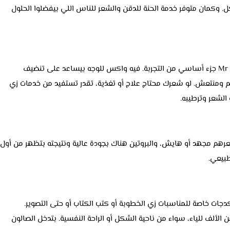
كمان متوفر خدمة الحنة للدقن والشعر للناس اللي بيفضلوا الحلول
مش بس كده، العناية بالبشرة في Mr Cut Salon جزء أساسي من التجربة. فيه واكس للوجه بيساعد على تنضيف
ومنتعش. لو شعرك محتاج علاج أو تغذية، تقدر تستفيد من خدمات زي
الشعر وترطيبه.
رهم مجهد أو هايش، والبروتين هناك بجودة عالية ونتيجته بتظهر من أول
بيعي.
ي فعلاً بتميز Mr Cut إن فيه باكدجات خاصة للمناسبات زي الخطوبة أو كتب الكتاب أو حتى التصوير.
الألف للياء، سواء من ناحية الشكل أو الراحة النفسية. بتدخل الصالون