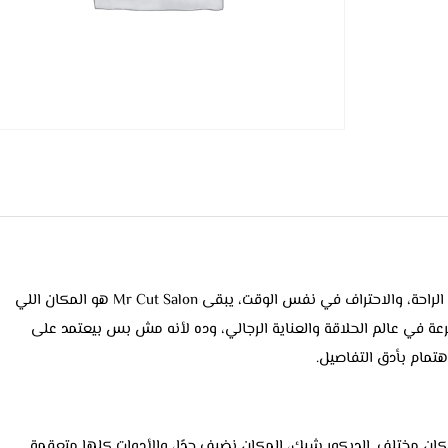
لو بتدور على صالون رجالي يجمع بين الشياكة، الراحة، والاحتراف في نفس الوقت، يبقى Mr Cut Salon هو المكان اللي
عة في عالم الحلاقة والعناية الرجالي، وده لأنه مش بس بيعتمد على
مام بأدق التفاصيل.
Mr  هتحس إنك في مكان مختلف. الديكور شيك، المكان نضيف جدًا، والأدوات كلها متعقمة