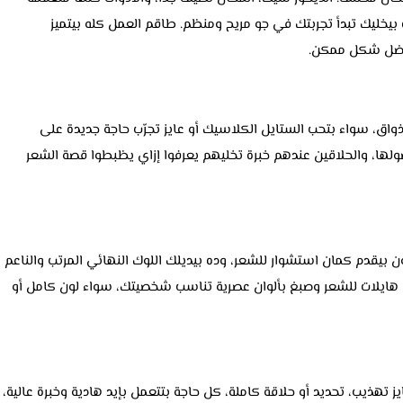
 بيخليك تبدأ تجربتك في جو مريح ومنظم. طاقم العمل كله بيتميز
بأفضل شكل ممكن.
اسبة لكل الأذواق، سواء بتحب الستايل الكلاسيك أو عايز تجرّب حاجة جديدة على
ولها، والحلاقين عندهم خبرة تخليهم يعرفوا إزاي يظبطوا قصة الشعر
ن بيقدم كمان استشوار للشعر، وده بيديلك اللوك النهائي المرتب والناعم
ة هايلات للشعر وصبغ بألوان عصرية تناسب شخصيتك، سواء لون كامل أو
تمام خاص في Mr Cut. سواء عايز تهذيب، تحديد أو حلاقة كاملة، كل حاجة بتتعمل بإيد هادية وخبرة عالية،