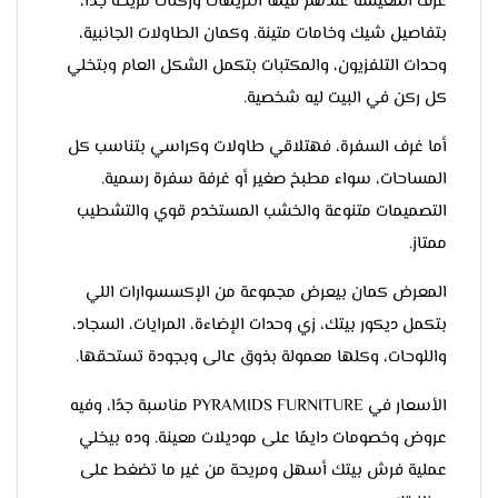
غرف المعيشة عندهم فيها انتريهات وركنات مريحة جدًا،
بتفاصيل شيك وخامات متينة. وكمان الطاولات الجانبية،
وحدات التلفزيون، والمكتبات بتكمل الشكل العام وبتخلي
كل ركن في البيت ليه شخصية.
أما غرف السفرة، فهتلاقي طاولات وكراسي بتناسب كل
المساحات، سواء مطبخ صغير أو غرفة سفرة رسمية.
التصميمات متنوعة والخشب المستخدم قوي والتشطيب
ممتاز.
المعرض كمان بيعرض مجموعة من الإكسسوارات اللي
بتكمل ديكور بيتك، زي وحدات الإضاءة، المرايات، السجاد،
واللوحات، وكلها معمولة بذوق عالى وبجودة تستحقها.
الأسعار في PYRAMIDS FURNITURE مناسبة جدًا، وفيه
عروض وخصومات دايمًا على موديلات معينة. وده بيخلي
عملية فرش بيتك أسهل ومريحة من غير ما تضغط على